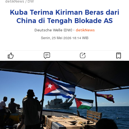
detikNews
DW
Kuba Terima Kiriman Beras dari
China di Tengah Blokade AS
Deutsche Welle (DW) -
detikNews
Senin, 25 Mei 2026 18:14 WIB