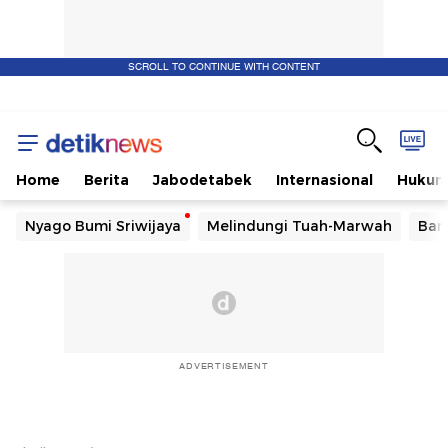
SCROLL TO CONTINUE WITH CONTENT
Home
Berita
Jabodetabek
Internasional
Huku
Nyago Bumi Sriwijaya
Melindungi Tuah-Marwah
Ban
ADVERTISEMENT