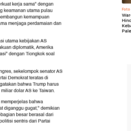
erkuat kerja sama" dengan
ng keamanan utama pulau
Foto
War
 "membangun kemampuan
Hind
sama menjaga perdamaian dan
Keb
Pal
asi utama kebijakan AS
akuan diplomatik, Amerika
tasi" dengan Tiongkok soal
ngres, sekelompok senator AS
tai Demokrat teratas di
ngatakan bahwa Trump harus
 miliar dolar AS ke Taiwan.
k memperjelas bahwa
t diganggu gugat," demikian
ebagian besar berasal dari
litisi sentris dari Partai