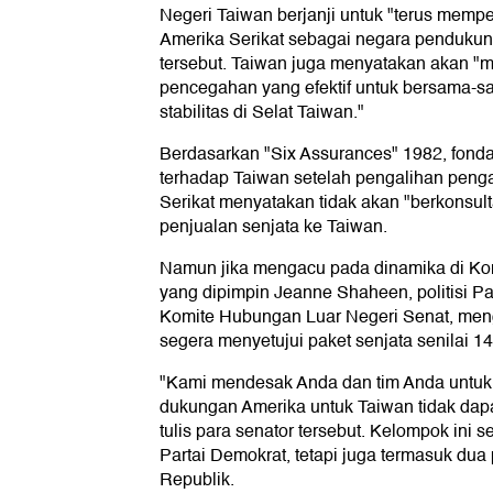
Negeri Taiwan berjanji untuk "terus memp
Amerika Serikat sebagai negara penduku
tersebut. Taiwan juga menyatakan akan
pencegahan yang efektif untuk bersama-
stabilitas di Selat Taiwan."
Berdasarkan "Six Assurances" 1982, fond
terhadap Taiwan setelah pengalihan peng
Serikat menyatakan tidak akan "berkonsul
penjualan senjata ke Taiwan.
Namun jika mengacu pada dinamika di Ko
yang dipimpin Jeanne Shaheen, politisi Par
Komite Hubungan Luar Negeri Senat, me
segera menyetujui paket senjata senilai 14
"Kami mendesak Anda dan tim Anda untu
dukungan Amerika untuk Taiwan tidak dapa
tulis para senator tersebut. Kelompok ini s
Partai Demokrat, tetapi juga termasuk dua po
Republik.