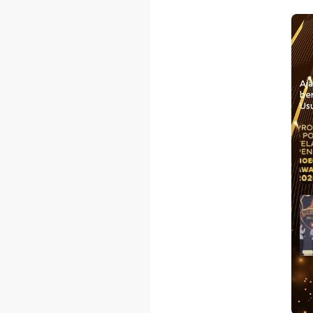
Aj
be
Usu