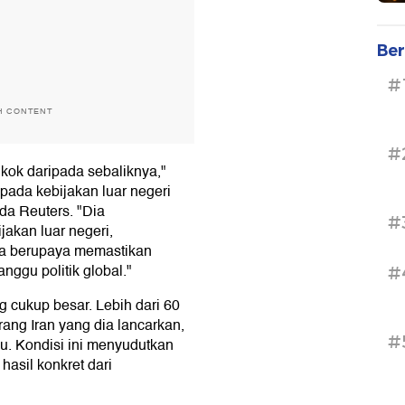
Ber
#
H CONTENT
#
ok daripada sebaliknya,"
 pada kebijakan luar negeri
da Reuters. "Dia
#
kan luar negeri,
a berupaya memastikan
nggu politik global."
#
cukup besar. Lebih dari 60
ang Iran yang dia lancarkan,
#
lu. Kondisi ini menyudutkan
sil konkret dari