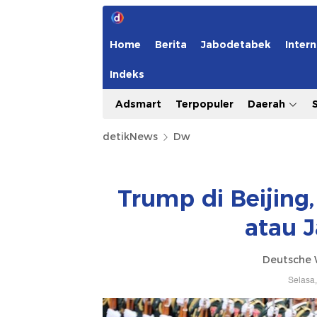
Home
Berita
Jabodetabek
Intern
Indeks
Adsmart
Terpopuler
Daerah
detikNews
Dw
Trump di Beijin
atau 
Deutsche 
Selasa,