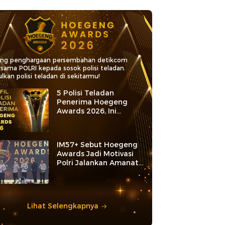
ang penghargaan persembahan detikcom
rsama POLRI kepada sosok polisi teladan.
lkan polisi teladan di sekitarmu!
5 Polisi Teladan
Penerima Hoegeng
Awards 2026, Ini
Kategori dan Kiprahnya
IM57+ Sebut Hoegeng
Awards Jadi Motivasi
Polri Jalankan Amanat
Konstitusi
Lihat Selengkapnya