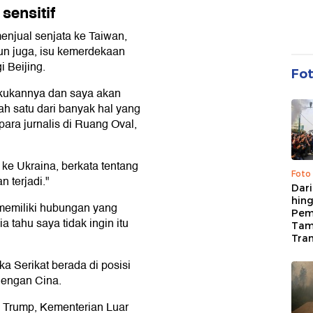
sensitif
enjual senjata ke Taiwan,
un juga, isu kemerdekaan
i Beijing.
Fo
lakukannya dan saya akan
ah satu dari banyak hal yang
ara jurnalis di Ruang Oval,
ke Ukraina, berkata tentang
Foto
n terjadi."
Dari
hing
a memiliki hubungan yang
Pem
a tahu saya tidak ingin itu
Tam
Tran
 Serikat berada di posisi
dengan Cina.
n Trump, Kementerian Luar