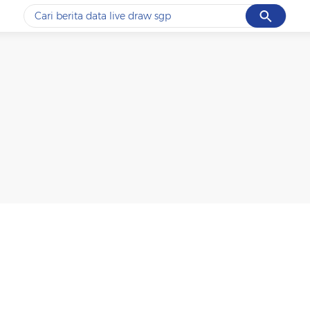
Cancel
Yang sedang ramai dicari
#1
ketik
#2
bromo
#3
streaming motogp
#4
prabowo
#5
data live draw sgp
Promoted
Terakhir yang dicari
Loading...