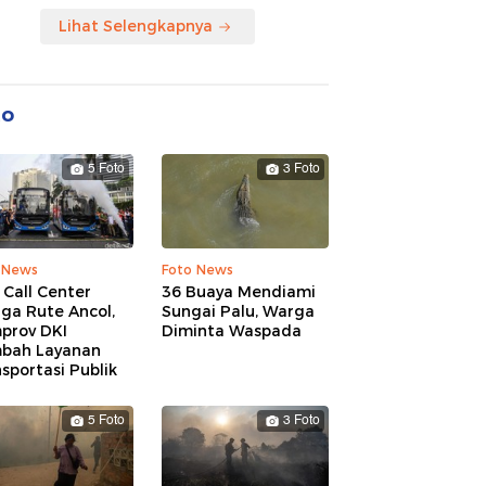
Lihat Selengkapnya
to
5 Foto
3 Foto
 News
Foto News
 Call Center
36 Buaya Mendiami
ga Rute Ancol,
Sungai Palu, Warga
prov DKI
Diminta Waspada
bah Layanan
sportasi Publik
5 Foto
3 Foto