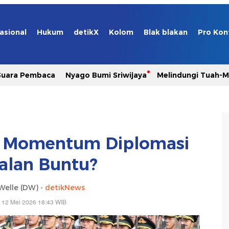
asional
Hukum
detikX
Kolom
Blak blakan
Pro Kon
Suara Pembaca
Nyago Bumi Sriwijaya
Melindungi Tuah-
g, Momentum Diplomasi
Jalan Buntu?
Welle (DW) -
detikNews
 12 Mei 2026 18:43 WIB