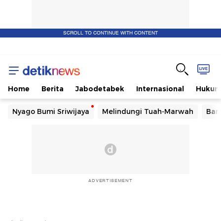
SCROLL TO CONTINUE WITH CONTENT
Home
Berita
Jabodetabek
Internasional
Huku
Nyago Bumi Sriwijaya
Melindungi Tuah-Marwah
Ban
ADVERTISEMENT