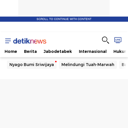
SCROLL TO CONTINUE WITH CONTENT
Home
Berita
Jabodetabek
Internasional
Huku
Nyago Bumi Sriwijaya
Melindungi Tuah-Marwah
Ba