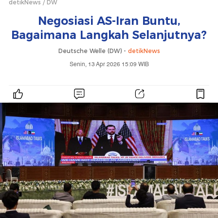
detikNews
DW
Negosiasi AS-Iran Buntu,
Bagaimana Langkah Selanjutnya?
Deutsche Welle (DW) -
detikNews
Senin, 13 Apr 2026 15:09 WIB