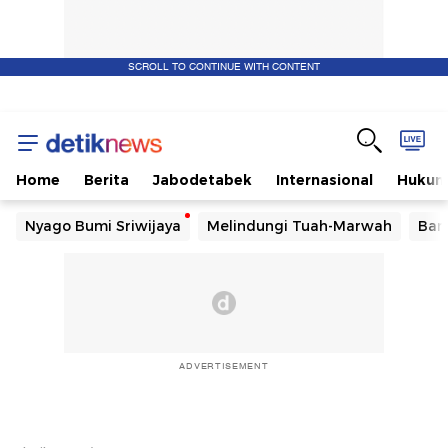
SCROLL TO CONTINUE WITH CONTENT
Home
Berita
Jabodetabek
Internasional
Huku
Nyago Bumi Sriwijaya
Melindungi Tuah-Marwah
Ban
ADVERTISEMENT