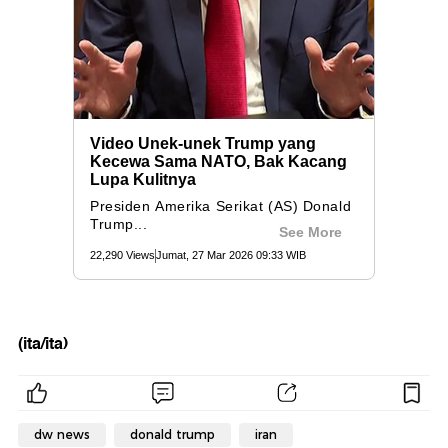
(ita/ita)
dw news
donald trump
iran