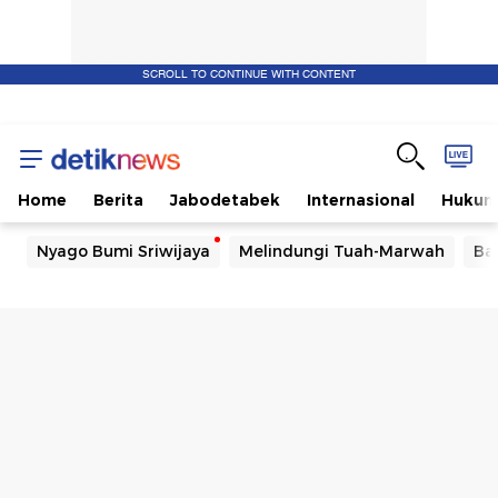
SCROLL TO CONTINUE WITH CONTENT
Home
Berita
Jabodetabek
Internasional
Huku
Nyago Bumi Sriwijaya
Melindungi Tuah-Marwah
Ba