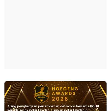
Ajang penghargaan persembahan detikcom bersama POLRI
kepada sosok polisi teladan. Usulkan polisi teladan di