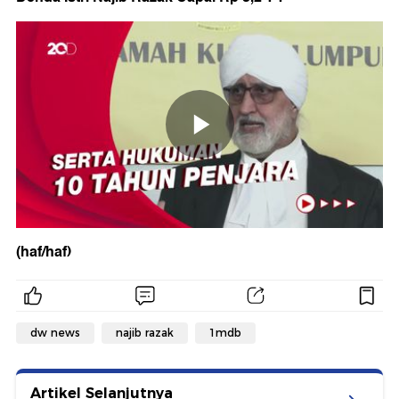
(haf/haf)
dw news
najib razak
1mdb
Artikel Selanjutnya