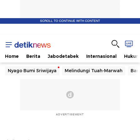
SCROLL TO CONTINUE WITH CONTENT
Home
Berita
Jabodetabek
Internasional
Huku
Nyago Bumi Sriwijaya
Melindungi Tuah-Marwah
Ban
ADVERTISEMENT