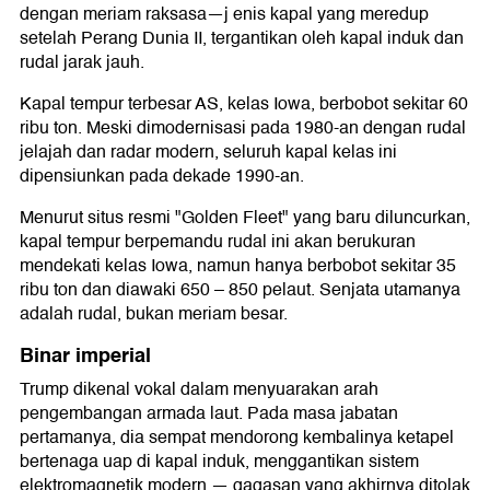
dengan meriam raksasa—j enis kapal yang meredup
setelah Perang Dunia II, tergantikan oleh kapal induk dan
rudal jarak jauh.
Kapal tempur terbesar AS, kelas Iowa, berbobot sekitar 60
ribu ton. Meski dimodernisasi pada 1980-an dengan rudal
jelajah dan radar modern, seluruh kapal kelas ini
dipensiunkan pada dekade 1990-an.
Menurut situs resmi "Golden Fleet" yang baru diluncurkan,
kapal tempur berpemandu rudal ini akan berukuran
mendekati kelas Iowa, namun hanya berbobot sekitar 35
ribu ton dan diawaki 650 – 850 pelaut. Senjata utamanya
adalah rudal, bukan meriam besar.
Binar imperial
Trump dikenal vokal dalam menyuarakan arah
pengembangan armada laut. Pada masa jabatan
pertamanya, dia sempat mendorong kembalinya ketapel
bertenaga uap di kapal induk, menggantikan sistem
elektromagnetik modern — gagasan yang akhirnya ditolak