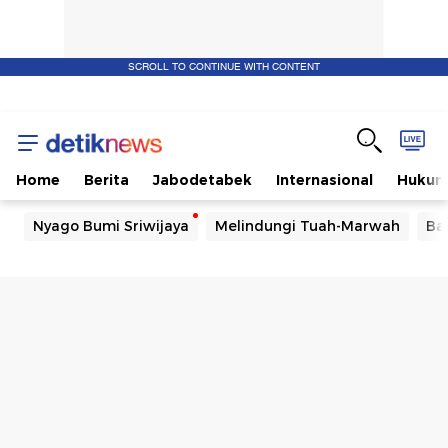
SCROLL TO CONTINUE WITH CONTENT
Home
Berita
Jabodetabek
Internasional
Huku
Nyago Bumi Sriwijaya
Melindungi Tuah-Marwah
Ba