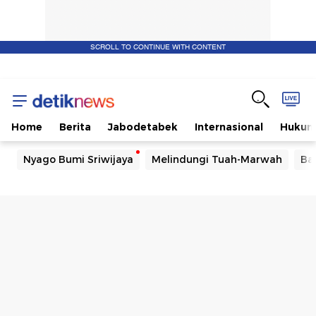
SCROLL TO CONTINUE WITH CONTENT
Home
Berita
Jabodetabek
Internasional
Huku
Nyago Bumi Sriwijaya
Melindungi Tuah-Marwah
Ba