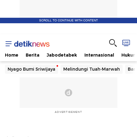
SCROLL TO CONTINUE WITH CONTENT
Home
Berita
Jabodetabek
Internasional
Huku
Nyago Bumi Sriwijaya
Melindungi Tuah-Marwah
Ban
ADVERTISEMENT