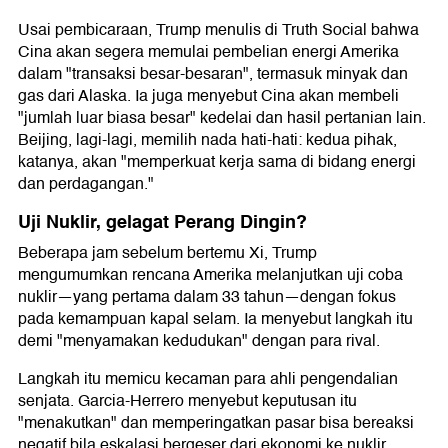
Usai pembicaraan, Trump menulis di Truth Social bahwa
Cina akan segera memulai pembelian energi Amerika
dalam "transaksi besar-besaran", termasuk minyak dan
gas dari Alaska. Ia juga menyebut Cina akan membeli
"jumlah luar biasa besar" kedelai dan hasil pertanian lain.
Beijing, lagi-lagi, memilih nada hati-hati: kedua pihak,
katanya, akan "memperkuat kerja sama di bidang energi
dan perdagangan."
Uji Nuklir, gelagat Perang Dingin?
Beberapa jam sebelum bertemu Xi, Trump
mengumumkan rencana Amerika melanjutkan uji coba
nuklir—yang pertama dalam 33 tahun—dengan fokus
pada kemampuan kapal selam. Ia menyebut langkah itu
demi "menyamakan kedudukan" dengan para rival.
Langkah itu memicu kecaman para ahli pengendalian
senjata. Garcia-Herrero menyebut keputusan itu
"menakutkan" dan memperingatkan pasar bisa bereaksi
negatif bila eskalasi bergeser dari ekonomi ke nuklir.