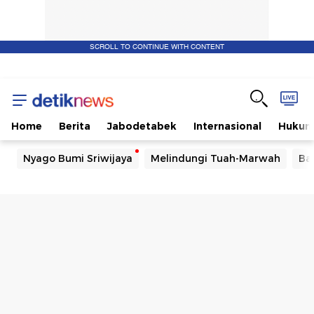
SCROLL TO CONTINUE WITH CONTENT
Home
Berita
Jabodetabek
Internasional
Huku
Nyago Bumi Sriwijaya
Melindungi Tuah-Marwah
Ba