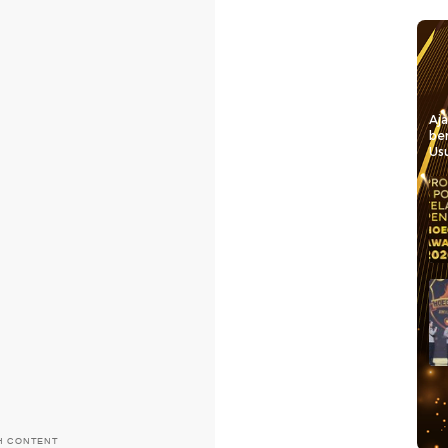
Aj
be
Usu
H CONTENT