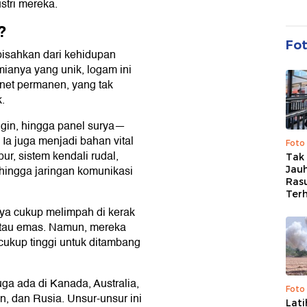
stri mereka.
?
Fo
pisahkan dari kehidupan
imianya yang unik, logam ini
et permanen, yang tak
.
angin, hingga panel surya—
a juga menjadi bahan vital
Foto
ur, sistem kendali rudal,
Tak 
, hingga jaringan komunikasi
Jauh
Ras
Ter
nya cukup melimpah di kerak
atau emas. Namun, mereka
cukup tinggi untuk ditambang
ga ada di Kanada, Australia,
Foto
tan, dan Rusia. Unsur-unsur ini
Lat