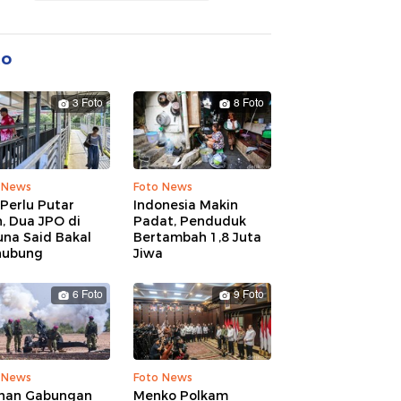
to
3 Foto
8 Foto
 News
Foto News
Perlu Putar
Indonesia Makin
, Dua JPO di
Padat, Penduduk
una Said Bakal
Bertambah 1,8 Juta
hubung
Jiwa
6 Foto
9 Foto
 News
Foto News
ihan Gabungan
Menko Polkam