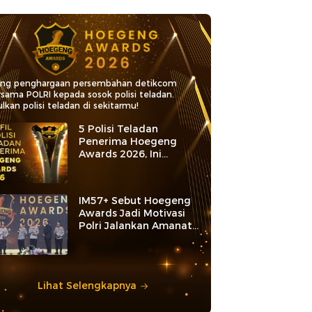
ang penghargaan persembahan detikcom
rsama POLRI kepada sosok polisi teladan.
lkan polisi teladan di sekitarmu!
5 Polisi Teladan
Penerima Hoegeng
Awards 2026, Ini
Kategori dan Kiprahnya
IM57+ Sebut Hoegeng
Awards Jadi Motivasi
Polri Jalankan Amanat
Konstitusi
Lihat Selengkapnya