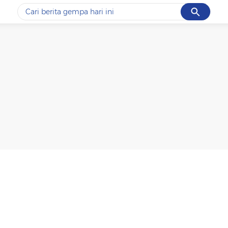
Cancel
Yang sedang ramai dicari
#1
gempa hari ini
#2
demo
#3
gempa
#4
iran
#5
prabowo
Promoted
Terakhir yang dicari
Loading...