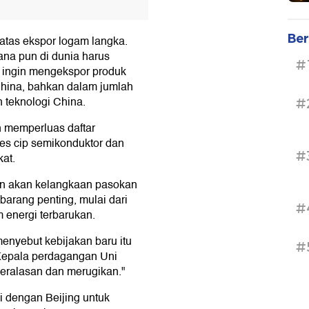
Ber
atas ekspor logam langka.
na pun di dunia harus
#
a ingin mengekspor produk
hina, bahkan dalam jumlah
n teknologi China.
#
n memperluas daftar
es cip semikonduktor dan
#
kat.
an akan kelangkaan pasokan
arang penting, mulai dari
#
em energi terbarukan.
enyebut kebijakan baru itu
#
. Kepala perdagangan Uni
beralasan dan merugikan."
i dengan Beijing untuk