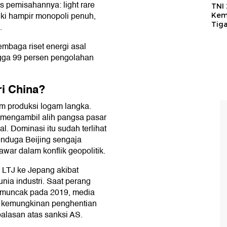
s pemisahannya: light rare
TNI
iki hampir monopoli penuh,
Kem
Tig
.
embaga riset energi asal
gga 99 persen pengolahan
ri China?
m produksi logam langka.
 mengambil alih pangsa pasar
l. Dominasi itu sudah terlihat
enduga Beijing sengaja
war dalam konflik geopolitik.
LTJ ke Jepang akibat
nia industri. Saat perang
emuncak pada 2019, media
 kemungkinan penghentian
alasan atas sanksi AS.