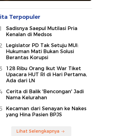
ita Terpopuler
1
Sadisnya Saepul Mutilasi Pria
Kenalan di Medsos
2
Legislator PD Tak Setuju MUI:
Hukuman Mati Bukan Solusi
Berantas Korupsi
3
128 Ribu Orang Ikut War Tiket
Upacara HUT RI di Hari Pertama,
Ada dari LN
4
Cerita di Balik 'Bencongan' Jadi
Nama Kelurahan
5
Kecaman dari Senayan ke Nakes
yang Hina Pasien BPJS
Lihat Selengkapnya