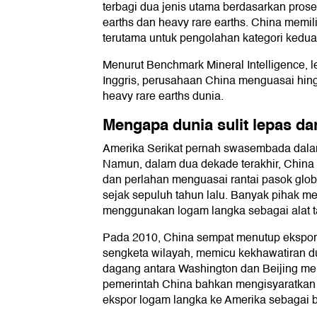
terbagi dua jenis utama berdasarkan prose
earths dan heavy rare earths. China memil
terutama untuk pengolahan kategori kedua
Menurut Benchmark Mineral Intelligence, l
Inggris, perusahaan China menguasai hin
heavy rare earths dunia.
Mengapa dunia sulit lepas da
Amerika Serikat pernah swasembada dala
Namun, dalam dua dekade terakhir, China
dan perlahan menguasai rantai pasok globa
sejak sepuluh tahun lalu. Banyak pihak m
menggunakan logam langka sebagai alat ta
Pada 2010, China sempat menutup ekspor 
sengketa wilayah, memicu kekhawatiran du
dagang antara Washington dan Beijing m
pemerintah China bahkan mengisyaratkan
ekspor logam langka ke Amerika sebagai b