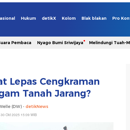
asional
Hukum
detikX
Kolom
Blak blakan
Pro Kon
Suara Pembaca
Nyago Bumi Sriwijaya
Melindungi Tuah-
t Lepas Cengkraman
ogam Tanah Jarang?
Welle (DW) -
detikNews
 30 Okt 2025 15:09 WIB