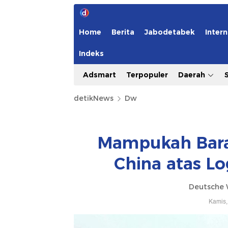
Home
Berita
Jabodetabek
Intern
Indeks
Adsmart
Terpopuler
Daerah
detikNews
Dw
Mampukah Bara
China atas L
Deutsche 
Kamis,