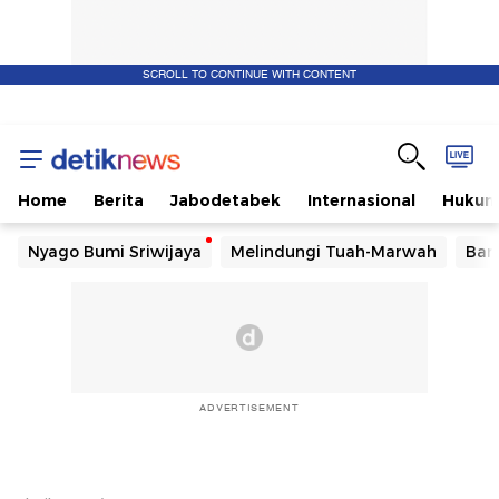
SCROLL TO CONTINUE WITH CONTENT
Home
Berita
Jabodetabek
Internasional
Huku
Nyago Bumi Sriwijaya
Melindungi Tuah-Marwah
Ban
ADVERTISEMENT