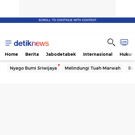
SCROLL TO CONTINUE WITH CONTENT
Home
Berita
Jabodetabek
Internasional
Huku
Nyago Bumi Sriwijaya
Melindungi Tuah-Marwah
Ba