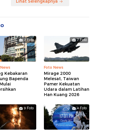
Lihat Selengkapnya
to
3 Foto
7 Foto
 News
Foto News
ng Kebakaran
Mirage 2000
ung Bapenda
Melesat, Taiwan
Mulai
Pamer Kekuatan
rsihkan
Udara dalam Latihan
Han Kuang 2026
9 Foto
4 Foto