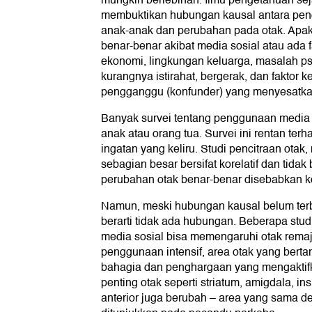
mungkin berlebihan. Ilmu pengetahuan sej
membuktikan hubungan kausal antara pen
anak-anak dan perubahan pada otak. Apak
benar-benar akibat media sosial atau ada fa
ekonomi, lingkungan keluarga, masalah ps
kurangnya istirahat, bergerak, dan faktor k
pengganggu (konfunder) yang menyesatka
Banyak survei tentang penggunaan media 
anak atau orang tua. Survei ini rentan ter
ingatan yang keliru. Studi pencitraan otak
sebagian besar bersifat korelatif dan tid
perubahan otak benar-benar disebabkan 
Namun, meski hubungan kausal belum terb
berarti tidak ada hubungan. Beberapa st
media sosial bisa memengaruhi otak rema
penggunaan intensif, area otak yang bert
bahagia dan penghargaan yang mengaktif
penting otak seperti striatum, amigdala, in
anterior juga berubah – area yang sama d