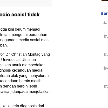
dia sosial tidak
Ber
#
ngga kini belum menjadi
i ilmiah mengenai perubahan
#
enggunaan media sosial masih
mbah.
f. Dr. Christian Montag yang
#
i Universitas Ulm dan
ingatkan untuk membedakan
#
iagnosis kecanduan media
citraan otak yang menyeluruh
 kecanduan heroin masih
 dengan heroin lebih
#
massal) daripada menjelaskan
a kriteria diagnosis dari