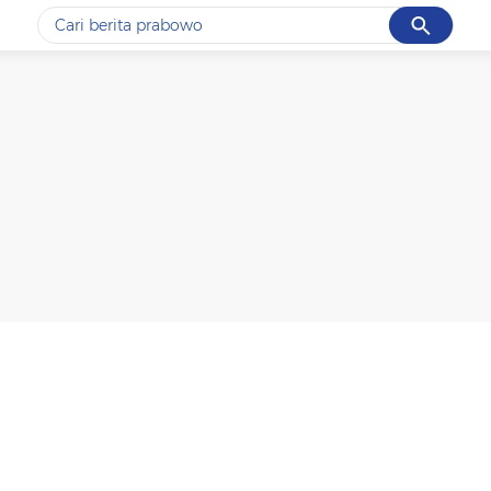
Cancel
Yang sedang ramai dicari
#1
data live draw sgp
#2
k-talk
#3
kebakaran
#4
prabowo
#5
gempa hari ini
Promoted
Terakhir yang dicari
Loading...