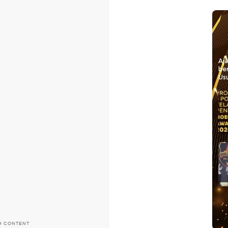
Aj
be
Usu
H CONTENT