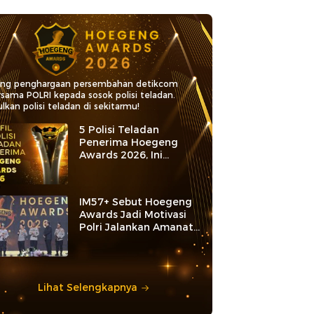
ang penghargaan persembahan detikcom
rsama POLRI kepada sosok polisi teladan.
lkan polisi teladan di sekitarmu!
5 Polisi Teladan
Penerima Hoegeng
Awards 2026, Ini
Kategori dan Kiprahnya
IM57+ Sebut Hoegeng
Awards Jadi Motivasi
Polri Jalankan Amanat
Konstitusi
Lihat Selengkapnya