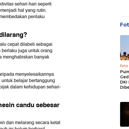
ivitas sehari-hari seperti
enjadi hal yang rutin.
ik membedakan perilaku
Fo
dilarang?
alu cepat dilabeli sebagai
berlaku juga untuk orang
ga menghabiskan banyak
Foto
Pui
daripada menyelesaikannya.
Ged
untuk belajar bertanggung
DKI 
ijak dalam kehidupan sehari-
Dibe
mesin candu sebesar
n dan melarang secara ketat