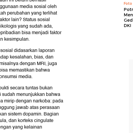
auh ini belum berhasil
Foto
ggunaan media sosial oleh
Pot
ah perubahan yang terlihat
Men
ktor lain? Status sosial
Ged
ikologis yang sudah ada,
DKI
epribadian bisa menjadi faktor
n kesimpulan.
sosial didasarkan laporan
hadap kesalahan, bias, dan
, misalnya dengan MRI, juga
ak bisa memastikan bahwa
konsumsi media.
ukti secara tuntas bukan
udi sudah menunjukkan bahwa
ja mirip dengan narkoba: pada
anggung jawab atas perasaan
kan sistem dopamin. Bagian
sula, dan korteks cingulate
engan yang kelainan