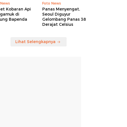
 News
Foto News
ret Kobaran Api
Panas Menyengat,
gamuk di
Seoul Diguyur
ung Bapenda
Gelombang Panas 38
Derajat Celsius
Lihat Selengkapnya