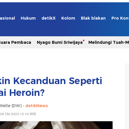
asional
Hukum
detikX
Kolom
Blak blakan
Pro Kon
Suara Pembaca
Nyago Bumi Sriwijaya
Melindungi Tuah-
in Kecanduan Seperti
ai Heroin?
Welle (DW) -
detikNews
08 Okt 2025 10:16 WIB