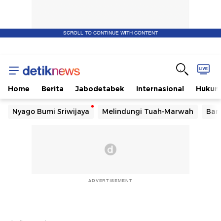
SCROLL TO CONTINUE WITH CONTENT
Home
Berita
Jabodetabek
Internasional
Huku
Nyago Bumi Sriwijaya
Melindungi Tuah-Marwah
Ban
ADVERTISEMENT