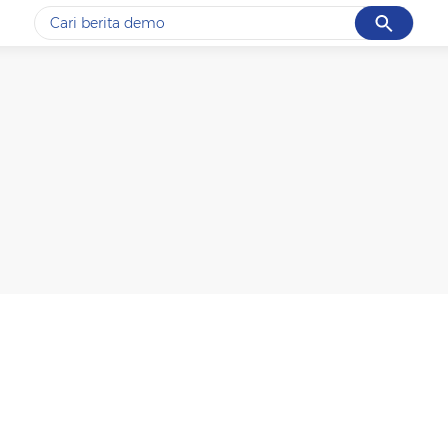
Cancel
Yang sedang ramai dicari
#1
gempa hari ini
#2
gempa
#3
prabowo
#4
iran
#5
demo
Promoted
Terakhir yang dicari
Loading...