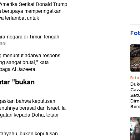
 Amerika Serikat Donald Trump
h berupaya memperingatkan
ya terlambat untuk
Fo
a-negara di Timur Tengah
ael.
yang menuntut adanya respons
g sangat brutal," kata
aga Al Jazeera.
Foto
atar "bukan
Duk
Gaz
Sat
gaskan bahwa keputusan
Dim
Ber
hnya berasal dari Israel. Ia
gatan kepada Doha, tetapi
etanyahu, bukan keputusan