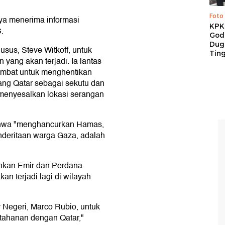
Foto
a menerima informasi
KPK 
.
God
Duga
sus, Steve Witkoff, untuk
Tin
yang akan terjadi. Ia lantas
lambat untuk menghentikan
ang Qatar sebagai sekutu dan
 menyesalkan lokasi serangan
ahwa "menghancurkan Hamas,
nderitaan warga Gaza, adalah
nkan Emir dan Perdana
kan terjadi lagi di wilayah
 Negeri, Marco Rubio, untuk
tahanan dengan Qatar,"