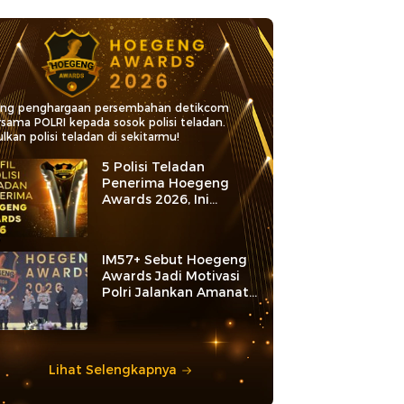
ang penghargaan persembahan detikcom
rsama POLRI kepada sosok polisi teladan.
lkan polisi teladan di sekitarmu!
5 Polisi Teladan
Penerima Hoegeng
Awards 2026, Ini
Kategori dan Kiprahnya
IM57+ Sebut Hoegeng
Awards Jadi Motivasi
Polri Jalankan Amanat
Konstitusi
Lihat Selengkapnya