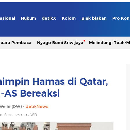
asional
Hukum
detikX
Kolom
Blak blakan
Pro Kon
Suara Pembaca
Nyago Bumi Sriwijaya
Melindungi Tuah-
mimpin Hamas di Qatar,
-AS Bereaksi
Welle (DW) -
detikNews
10 Sep 2025 13:17 WIB