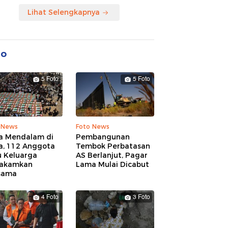
Lihat Selengkapnya
to
5 Foto
5 Foto
 News
Foto News
a Mendalam di
Pembangunan
a, 112 Anggota
Tembok Perbatasan
u Keluarga
AS Berlanjut, Pagar
akamkan
Lama Mulai Dicabut
sama
4 Foto
3 Foto