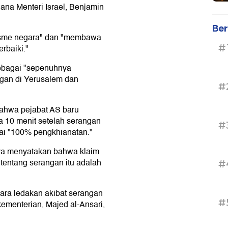
dana Menteri Israel, Benjamin
Ber
isme negara" dan "membawa
#
erbaiki."
ebagai "sepenuhnya
ngan di Yerusalem dan
#
ahwa pejabat AS baru
 10 menit setelah serangan
#
gai "100% pengkhianatan."
ya menyatakan bahwa klaim
tentang serangan itu adalah
#
uara ledakan akibat serangan
#
 kementerian, Majed al-Ansari,