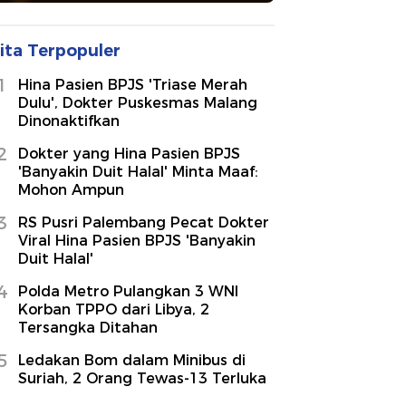
ita Terpopuler
1
Hina Pasien BPJS 'Triase Merah
Dulu', Dokter Puskesmas Malang
Dinonaktifkan
2
Dokter yang Hina Pasien BPJS
'Banyakin Duit Halal' Minta Maaf:
Mohon Ampun
3
RS Pusri Palembang Pecat Dokter
Viral Hina Pasien BPJS 'Banyakin
Duit Halal'
4
Polda Metro Pulangkan 3 WNI
Korban TPPO dari Libya, 2
Tersangka Ditahan
5
Ledakan Bom dalam Minibus di
Suriah, 2 Orang Tewas-13 Terluka