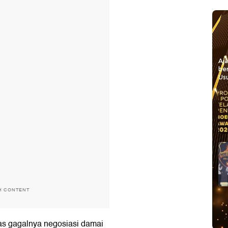
Aj
be
Usu
H CONTENT
s gagalnya negosiasi damai