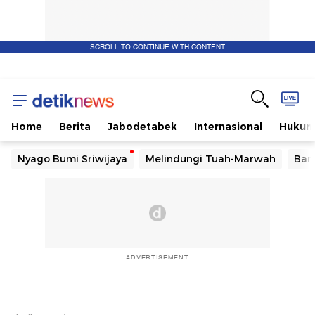
SCROLL TO CONTINUE WITH CONTENT
Home
Berita
Jabodetabek
Internasional
Huku
Nyago Bumi Sriwijaya
Melindungi Tuah-Marwah
Ban
ADVERTISEMENT