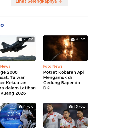
Lihat Selengkapnya
to
7 Foto
9 Foto
 News
Foto News
age 2000
Potret Kobaran Api
esat, Taiwan
Mengamuk di
er Kekuatan
Gedung Bapenda
ra dalam Latihan
DKI
 Kuang 2026
4 Foto
15 Foto