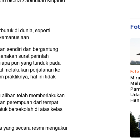
uru bicara Zabihullah Mujahid
Fo
buruk di dunia, seperti
 kemanusiaan.
ian sendiri dan bergantung
anakan surat perintah
 siapa pun yang tunduk pada
at melakukan perjalanan ke
Foto
 praktiknya, hal ini tidak
Mir
Mel
Pam
 Taliban telah memberlakukan
Uda
Han
an perempuan dari tempat
k bersekolah di atas kelas
ma yang secara resmi mengakui