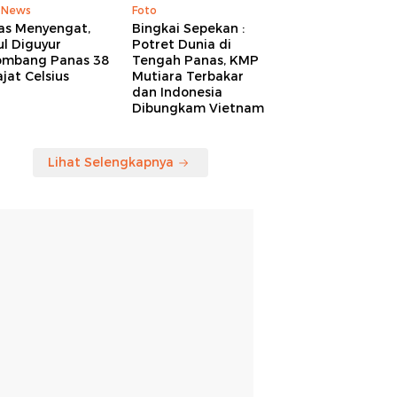
 News
Foto
as Menyengat,
Bingkai Sepekan :
l Diguyur
Potret Dunia di
ombang Panas 38
Tengah Panas, KMP
jat Celsius
Mutiara Terbakar
dan Indonesia
Dibungkam Vietnam
Lihat Selengkapnya