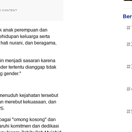
H CONTENT
Ber
#
ak anak perempuan dan
ehidupan keluarga serta
 hati nurani, dan beragama,
#
in menjadi sasaran karena
#
nder tertentu dianggap tidak
g gender."
#
menuduh kejahatan tersebut
iban merebut kekuasaan, dan
25.
#
sebagai "omong kosong" dan
ruhi komitmen dan dedikasi