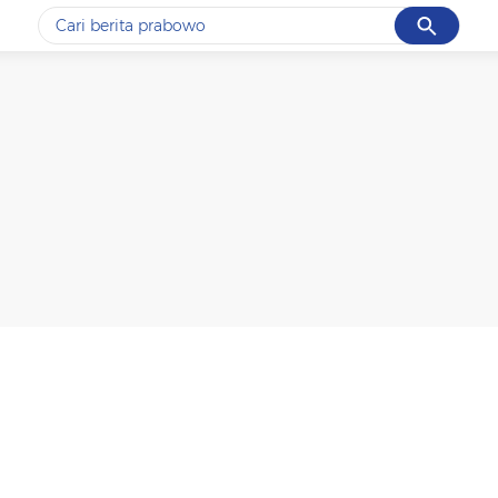
Cancel
Yang sedang ramai dicari
#1
data live draw sgp
#2
k-talk
#3
kebakaran
#4
prabowo
#5
gempa hari ini
Promoted
Terakhir yang dicari
Loading...