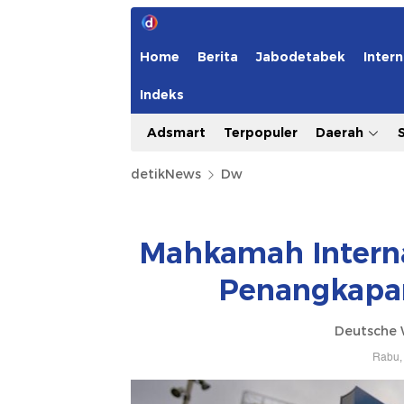
Home
Berita
Jabodetabek
Intern
Indeks
Adsmart
Terpopuler
Daerah
detikNews
Dw
Mahkamah Interna
Penangkapan
Deutsche 
Rabu, 