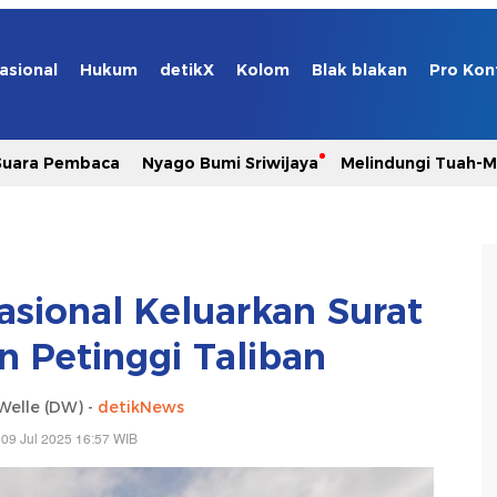
asional
Hukum
detikX
Kolom
Blak blakan
Pro Kon
Suara Pembaca
Nyago Bumi Sriwijaya
Melindungi Tuah-
sional Keluarkan Surat
 Petinggi Taliban
Welle (DW) -
detikNews
09 Jul 2025 16:57 WIB