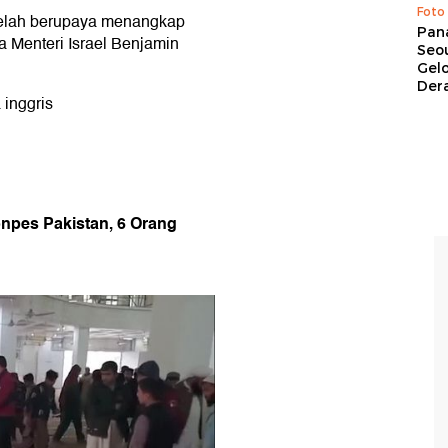
Foto
 telah berupaya menangkap
Pan
a Menteri Israel Benjamin
Seou
Gel
Dera
 inggris
onpes Pakistan, 6 Orang