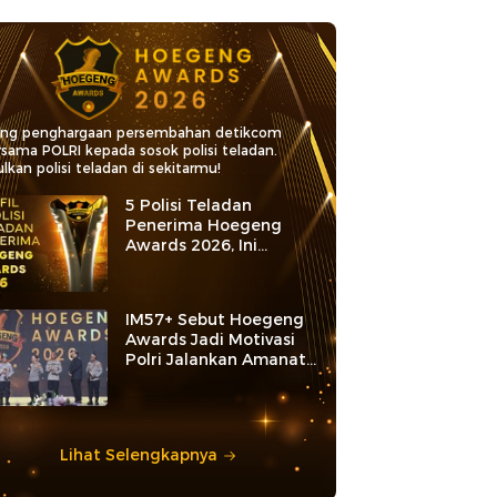
ang penghargaan persembahan detikcom
rsama POLRI kepada sosok polisi teladan.
lkan polisi teladan di sekitarmu!
5 Polisi Teladan
Penerima Hoegeng
Awards 2026, Ini
Kategori dan Kiprahnya
IM57+ Sebut Hoegeng
Awards Jadi Motivasi
Polri Jalankan Amanat
Konstitusi
Lihat Selengkapnya