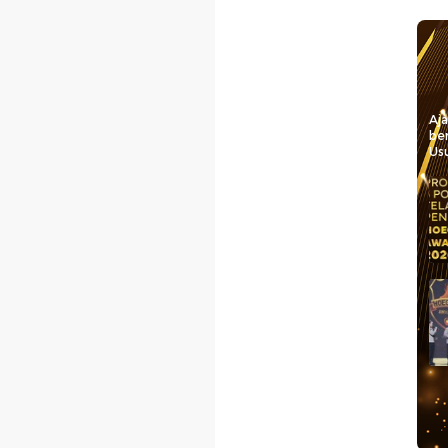
Aj
be
Usu