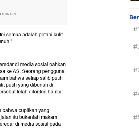
H CONTENT
Ber
#
Ini semua adalah petani kulit
unuh."
#
redar di media sosial bahkan
#
sa ke AS. Seorang pengguna
aim bahwa setiap salib putih
lit putih yang dibunuh di
ersebut telah ditonton hampir
#
 bahwa cuplikan yang
r jalan itu bukanlah makam
#
beredar di media sosial pada