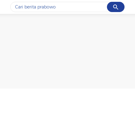
Cancel
Yang sedang ramai dicari
#1
data live draw sgp
#2
kebakaran
#3
prabowo
#4
iran
#5
gempa hari ini
Promoted
Terakhir yang dicari
Loading...