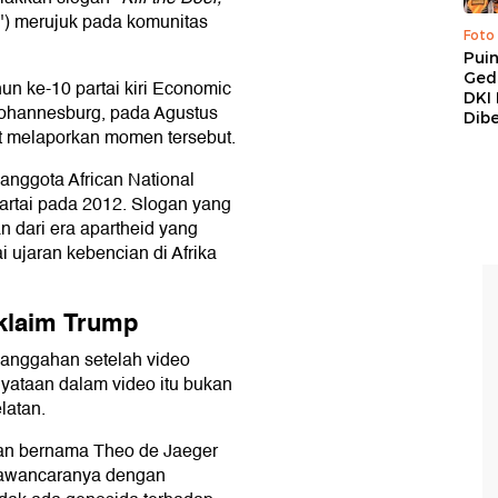
i") merujuk pada komunitas
Foto
Pui
Ged
un ke-10 partai kiri Economic
DKI 
Johannesburg, pada Agustus
Dibe
t melaporkan momen tersebut.
anggota African National
artai pada 2012. Slogan yang
n dari era apartheid yang
i ujaran kebencian di Afrika
 klaim Trump
anggahan setelah video
ataan dalam video itu bukan
latan.
atan bernama Theo de Jaeger
wawancaranya dengan