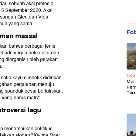
ari sebuah aksi protes di
a 5 September 2020. Aksi
asangan Glen dan Vida
ahun yang sama.
Fo
aman massal
kan bahwa berbagai jenis
pribadi hingga helikopter dan
ng diorganisir oleh gerakan
.
Foto
salib kayu simbolik didirikan
Mel
ngahan perjalanan menuju
Per
ng spanduk besar bertuliskan:
Ter
 yang harus mati?"
troversi lagu
mp menampilkan politikus
iakkan slogan "
Kill the Boer,