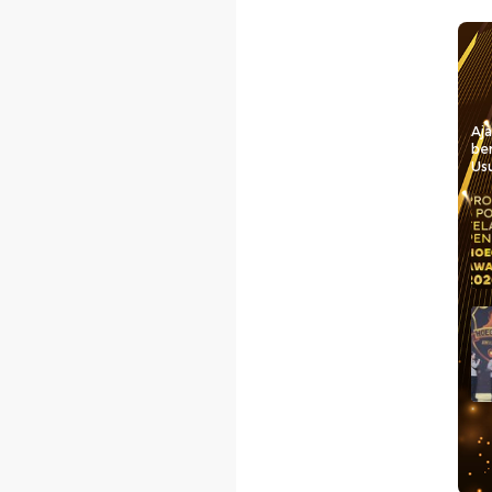
Aj
be
Usu