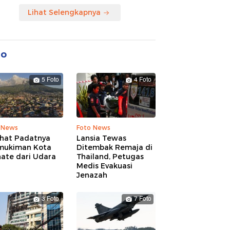
Lihat Selengkapnya
to
5 Foto
4 Foto
 News
Foto News
ihat Padatnya
Lansia Tewas
mukiman Kota
Ditembak Remaja di
nate dari Udara
Thailand, Petugas
Medis Evakuasi
Jenazah
3 Foto
7 Foto