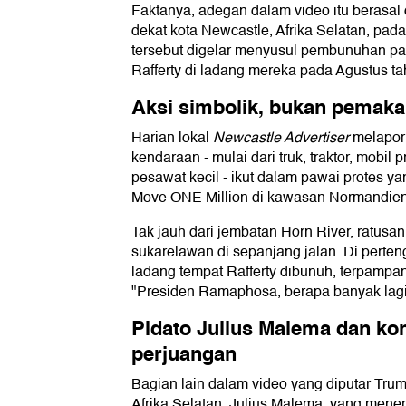
Faktanya, adegan dalam video itu berasal d
dekat kota Newcastle, Afrika Selatan, pad
tersebut digelar menyusul pembunuhan p
Rafferty di ladang mereka pada Agustus t
Aksi simbolik, bukan pemak
Harian lokal
Newcastle Advertiser
melapor
kendaraan - mulai dari truk, traktor, mobil 
pesawat kecil - ikut dalam pawai protes ya
Move ONE Million di kawasan Normandien
Tak jauh dari jembatan Horn River, ratusan 
sukarelawan di sepanjang jalan. Di perte
ladang tempat Rafferty dibunuh, terpampa
"Presiden Ramaphosa, berapa banyak lagi
Pidato Julius Malema dan kon
perjuangan
Bagian lain dalam video yang diputar Tru
Afrika Selatan, Julius Malema, yang mener