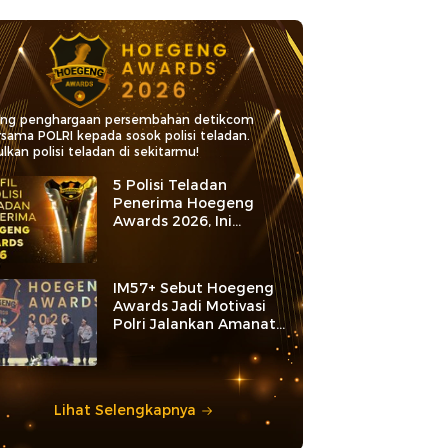
ang penghargaan persembahan detikcom
rsama POLRI kepada sosok polisi teladan.
lkan polisi teladan di sekitarmu!
5 Polisi Teladan
Penerima Hoegeng
Awards 2026, Ini
Kategori dan Kiprahnya
IM57+ Sebut Hoegeng
Awards Jadi Motivasi
Polri Jalankan Amanat
Konstitusi
Lihat Selengkapnya