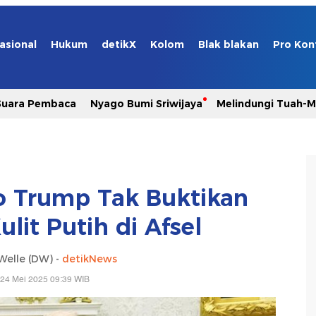
asional
Hukum
detikX
Kolom
Blak blakan
Pro Kon
Suara Pembaca
Nyago Bumi Sriwijaya
Melindungi Tuah-
o Trump Tak Buktikan
ulit Putih di Afsel
Welle (DW) -
detikNews
 24 Mei 2025 09:39 WIB