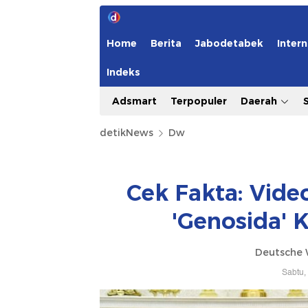
Home
Berita
Jabodetabek
Intern
Indeks
Adsmart
Terpopuler
Daerah
detikNews
Dw
Cek Fakta: Vide
'Genosida' K
Deutsche 
Sabtu,