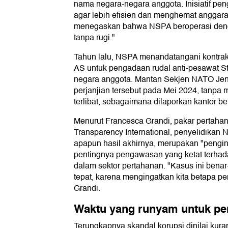
nama negara-negara anggota. Inisiatif pe
agar lebih efisien dan menghemat anggar
menegaskan bahwa NSPA beroperasi denga
tanpa rugi."
Tahun lalu, NSPA menandatangani kontrak 
AS untuk pengadaan rudal anti-pesawat S
negara anggota. Mantan Sekjen NATO Je
perjanjian tersebut pada Mei 2024, tanpa
terlibat, sebagaimana dilaporkan kantor be
Menurut Francesca Grandi, pakar pertahan
Transparency International, penyelidikan
apapun hasil akhirnya, merupakan "pengin
pentingnya pengawasan yang ketat terha
dalam sektor pertahanan. "Kasus ini benar
tepat, karena mengingatkan kita betapa pen
Grandi.
Waktu yang runyam untuk pem
Terungkapnya skandal korupsi dinilai ku