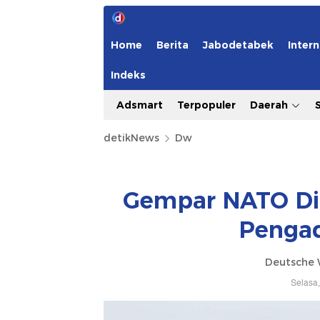
Home
Berita
Jabodetabek
Intern
Indeks
Adsmart
Terpopuler
Daerah
detikNews
Dw
Gempar NATO Dil
Pengad
Deutsche 
Selasa,