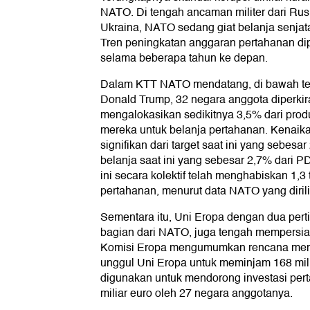
NATO. Di tengah ancaman militer dari Rusi
Ukraina, NATO sedang giat belanja senjat
Tren peningkatan anggaran pertahanan dip
selama beberapa tahun ke depan.
Dalam KTT NATO mendatang, di bawah te
Donald Trump, 32 negara anggota diperkir
mengalokasikan sedikitnya 3,5% dari prod
mereka untuk belanja pertahanan. Kenaik
signifikan dari target saat ini yang sebesa
belanja saat ini yang sebesar 2,7% dari P
ini secara kolektif telah menghabiskan 1,3 
pertahanan, menurut data NATO yang dirilis
Sementara itu, Uni Eropa dengan dua per
bagian dari NATO, juga tengah mempersia
Komisi Eropa mengumumkan rencana meman
unggul Uni Eropa untuk meminjam 168 mili
digunakan untuk mendorong investasi pe
miliar euro oleh 27 negara anggotanya.