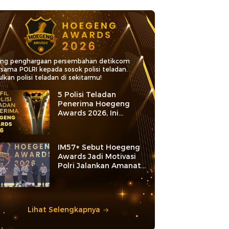
ang penghargaan persembahan detikcom
rsama POLRI kepada sosok polisi teladan.
lkan polisi teladan di sekitarmu!
5 Polisi Teladan
Penerima Hoegeng
Awards 2026, Ini
Kategori dan Kiprahnya
IM57+ Sebut Hoegeng
Awards Jadi Motivasi
Polri Jalankan Amanat
Konstitusi
Lihat Selengkapnya