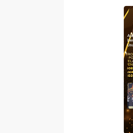
Aj
be
Usu