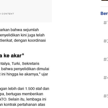
Ber
H CONTENT
#
narkan bahwa sejumlah
enyelidikan kini juga telah
Serikat, dengan koordinasi
#
 ke akar"
#
alya, Turki, Sekretaris
bahwa penyelidikan dimulai
t ini hingga ke akarnya," ujar
#
n lebih dari 1.500 staf dan
opa, bertugas memberikan
#
TO. Selain itu, lembaga ini
n kontrak pertahanan atas