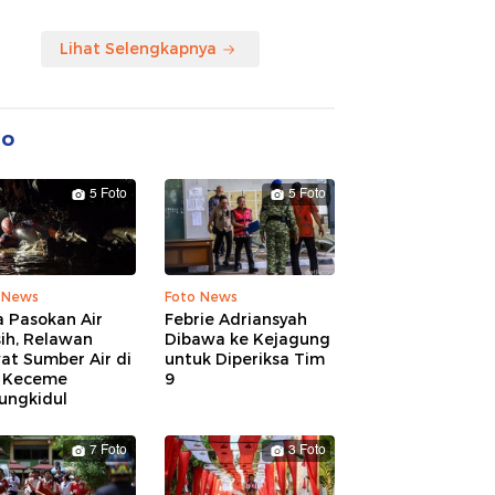
Lihat Selengkapnya
to
5 Foto
5 Foto
 News
Foto News
 Pasokan Air
Febrie Adriansyah
ih, Relawan
Dibawa ke Kejagung
at Sumber Air di
untuk Diperiksa Tim
 Keceme
9
ungkidul
7 Foto
3 Foto