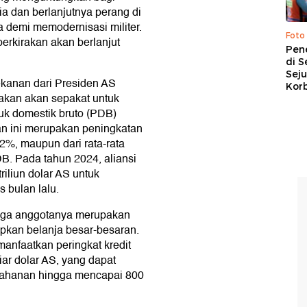
a dan berlanjutnya perang di
a demi memodernisasi militer.
Foto
erkirakan akan berlanjut
Pen
di S
Sej
kanan dari Presiden AS
Kor
akan akan sepakat untuk
uk domestik bruto (PDB)
an ini merupakan peningkatan
r 2%, maupun dari rata-rata
DB. Pada tahun 2024, aliansi
triliun dolar AS untuk
 bulan lalu.
tiga anggotanya merupakan
pkan belanja besar-besaran.
faatkan peringkat kredit
ar dolar AS, yang dapat
rtahanan hingga mencapai 800