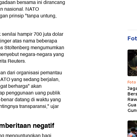
ngadaan bersama ini dirancang
an nasional. NATO
n prinsip "tanpa untung,
senilai hampir 700 juta dolar
Fo
tinger atas nama beberapa
ns Stoltenberg mengumumkan
 menyebut negara-negara yang
rita Reuters.
an dari organisasi pemantau
 NATO yang sedang berjalan,
Foto
gat berharga" akan
Jaga
dap penggunaan uang publik
Bers
-benar datang di waktu yang
Raw
Gua
tingnya transparansi," ujar
Gun
beritaan negatif
rang menguntungkan bagi