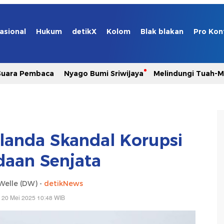
asional
Hukum
detikX
Kolom
Blak blakan
Pro Kon
Suara Pembaca
Nyago Bumi Sriwijaya
Melindungi Tuah-
anda Skandal Korupsi
aan Senjata
Welle (DW) -
detikNews
 20 Mei 2025 10:48 WIB