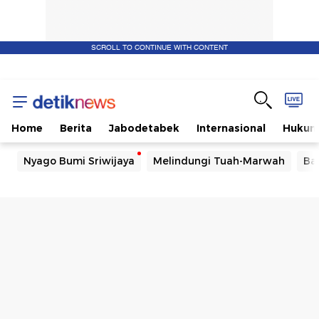
SCROLL TO CONTINUE WITH CONTENT
Home
Berita
Jabodetabek
Internasional
Huku
Nyago Bumi Sriwijaya
Melindungi Tuah-Marwah
Ba