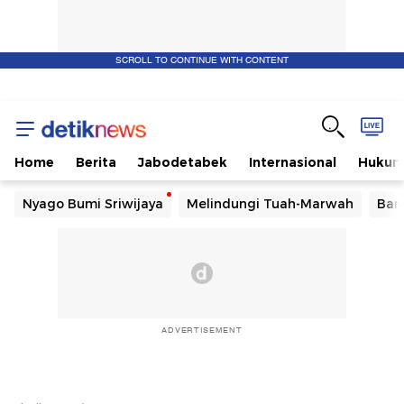
SCROLL TO CONTINUE WITH CONTENT
Home
Berita
Jabodetabek
Internasional
Huku
Nyago Bumi Sriwijaya
Melindungi Tuah-Marwah
Ban
ADVERTISEMENT