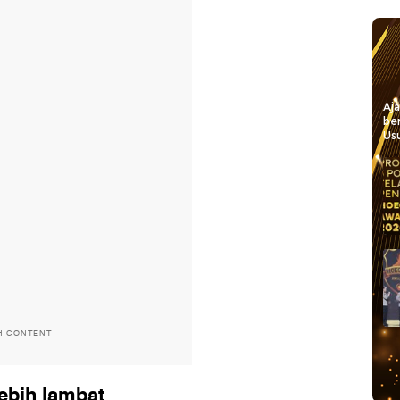
Aj
be
Usu
H CONTENT
ebih lambat