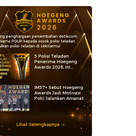
ang penghargaan persembahan detikcom
rsama POLRI kepada sosok polisi teladan.
lkan polisi teladan di sekitarmu!
5 Polisi Teladan
Penerima Hoegeng
Awards 2026, Ini
Kategori dan Kiprahnya
IM57+ Sebut Hoegeng
Awards Jadi Motivasi
Polri Jalankan Amanat
Konstitusi
Lihat Selengkapnya