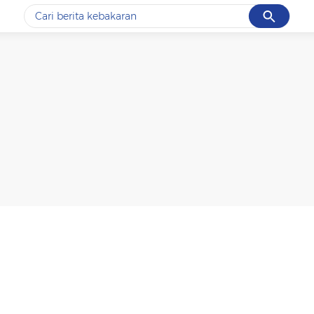
Cancel
Yang sedang ramai dicari
#1
data live draw sgp
#2
k-talk
#3
kebakaran
#4
prabowo
#5
gempa hari ini
Promoted
Terakhir yang dicari
Loading...