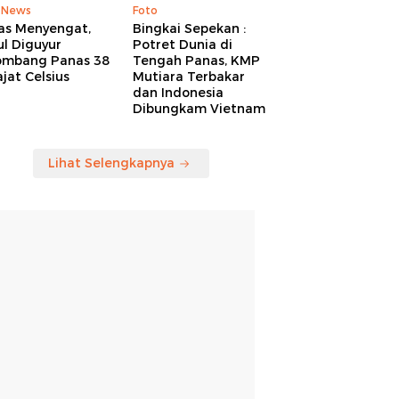
 News
Foto
as Menyengat,
Bingkai Sepekan :
l Diguyur
Potret Dunia di
ombang Panas 38
Tengah Panas, KMP
jat Celsius
Mutiara Terbakar
dan Indonesia
Dibungkam Vietnam
Lihat Selengkapnya