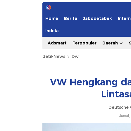
Home
Berita
Jabodetabek
Intern
Indeks
Adsmart
Terpopuler
Daerah
detikNews
Dw
VW Hengkang dar
Lintas
Deutsche 
Jumat,