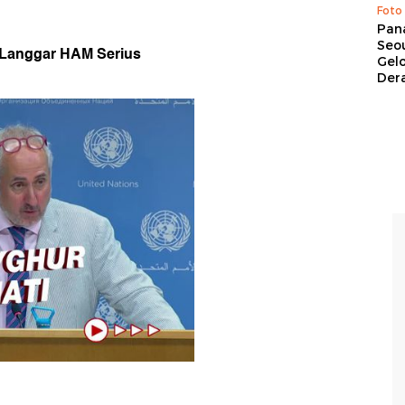
Foto
Pan
Seou
 Langgar HAM Serius
Gel
Dera