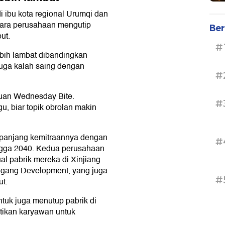
 ibu kota regional Urumqi dan
icara perusahaan mengutip
Ber
ut.
#
bih lambat dibandingkan
juga kalah saing dengan
#
guan Wednesday Bite.
#
, biar topik obrolan makin
panjang kemitraannya dengan
#
ngga 2040. Kedua perusahaan
l pabrik mereka di Xinjiang
ngang Development, yang juga
#
ut.
tuk juga menutup pabrik di
tikan karyawan untuk