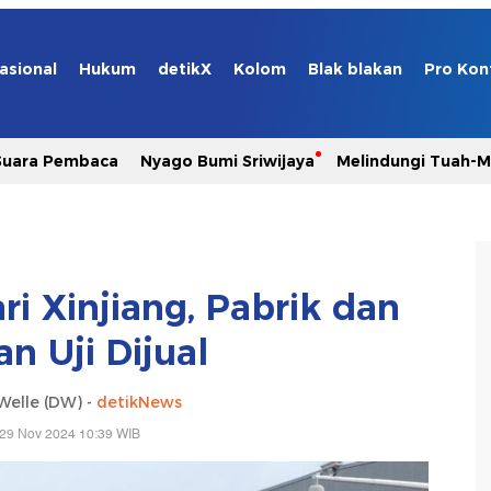
asional
Hukum
detikX
Kolom
Blak blakan
Pro Kon
Suara Pembaca
Nyago Bumi Sriwijaya
Melindungi Tuah-
i Xinjiang, Pabrik dan
an Uji Dijual
Welle (DW) -
detikNews
 29 Nov 2024 10:39 WIB