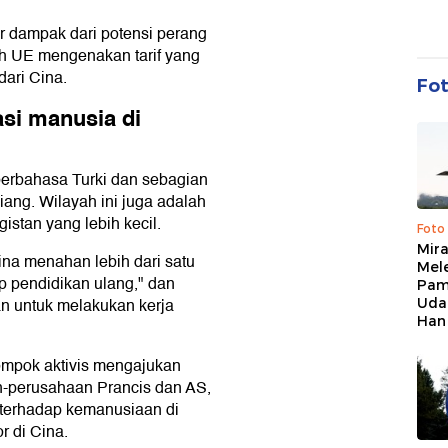
r dampak dari potensi perang
ah UE mengenakan tarif yang
dari Cina.
Fo
si manusia di
berbahasa Turki dan sebagian
ang. Wilayah ini juga adalah
istan yang lebih kecil.
Foto
Mir
na menahan lebih dari satu
Mel
mp pendidikan ulang," dan
Pam
n untuk melakukan kerja
Uda
Han
lompok aktivis mengajukan
-perusahaan Prancis dan AS,
 terhadap kemanusiaan di
r di Cina.