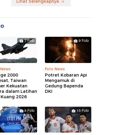
Lihat Selengkapnya
to
7 Foto
9 Foto
 News
Foto News
age 2000
Potret Kobaran Api
esat, Taiwan
Mengamuk di
er Kekuatan
Gedung Bapenda
ra dalam Latihan
DKI
 Kuang 2026
4 Foto
15 Foto