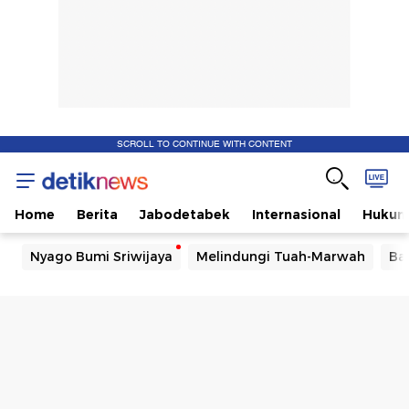
SCROLL TO CONTINUE WITH CONTENT
Home
Berita
Jabodetabek
Internasional
Huku
Nyago Bumi Sriwijaya
Melindungi Tuah-Marwah
Ba