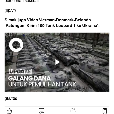
pelecehan seksual.
(hp/yf)
Simak juga Video 'Jerman-Denmark-Belanda
'Patungan' Kirim 100 Tank Leopard 1 ke Ukraina':
(ita/ita)