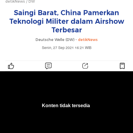
detikNews
DW
Saingi Barat, China Pamerkan
Teknologi Militer dalam Airshow
Terbesar
Deutsche Welle (DW) -
detikNews
Senin, 27 Sep 2021 16:21 WIB