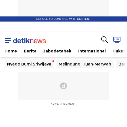
SCROLL TO CONTINUE WITH CONTENT
Home
Berita
Jabodetabek
Internasional
Huku
Nyago Bumi Sriwijaya
Melindungi Tuah-Marwah
Ban
ADVERTISEMENT