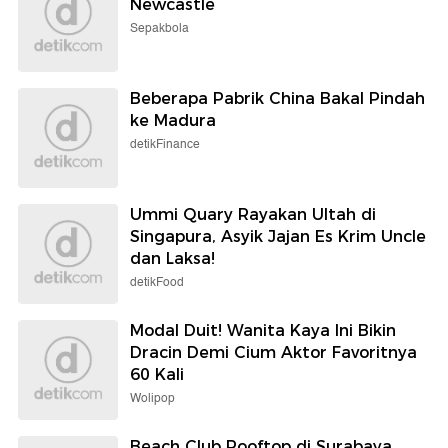
Newcastle
Sepakbola
Beberapa Pabrik China Bakal Pindah
ke Madura
detikFinance
Ummi Quary Rayakan Ultah di
Singapura, Asyik Jajan Es Krim Uncle
dan Laksa!
detikFood
Modal Duit! Wanita Kaya Ini Bikin
Dracin Demi Cium Aktor Favoritnya
60 Kali
Wolipop
Beach Club Rooftop di Surabaya