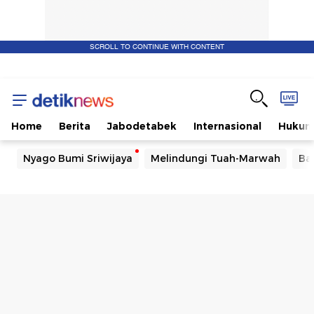
SCROLL TO CONTINUE WITH CONTENT
Home
Berita
Jabodetabek
Internasional
Huku
Nyago Bumi Sriwijaya
Melindungi Tuah-Marwah
Ba