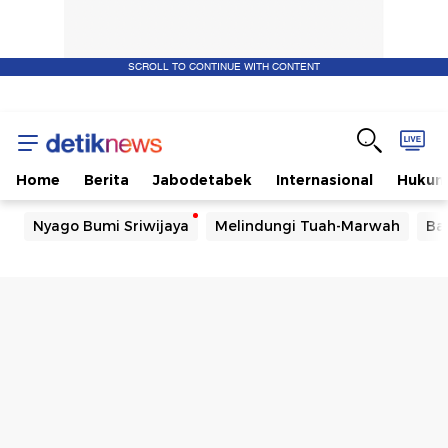
SCROLL TO CONTINUE WITH CONTENT
Home
Berita
Jabodetabek
Internasional
Huku
Nyago Bumi Sriwijaya
Melindungi Tuah-Marwah
Ba