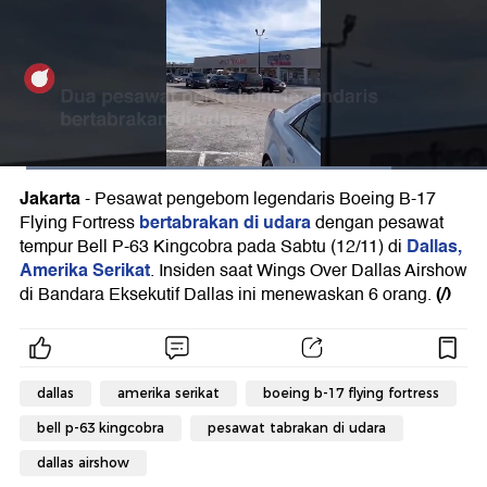
Jakarta
-
Pesawat pengebom legendaris Boeing B-17
bertabrakan di udara
Flying Fortress
dengan pesawat
Dallas,
tempur Bell P-63 Kingcobra pada Sabtu (12/11) di
Amerika Serikat
. Insiden saat Wings Over Dallas Airshow
(/)
di Bandara Eksekutif Dallas ini menewaskan 6 orang.
dallas
amerika serikat
boeing b-17 flying fortress
bell p-63 kingcobra
pesawat tabrakan di udara
dallas airshow