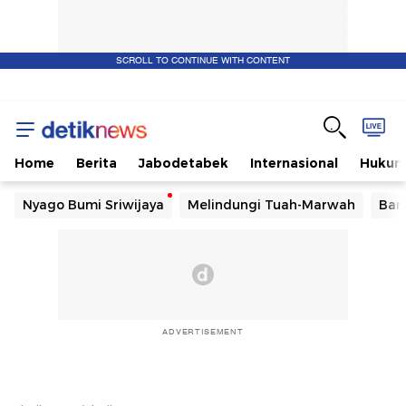
SCROLL TO CONTINUE WITH CONTENT
Home
Berita
Jabodetabek
Internasional
Huku
Nyago Bumi Sriwijaya
Melindungi Tuah-Marwah
Ban
ADVERTISEMENT