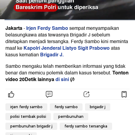
Jakarta
Irjen Ferdy Sambo
-
sempat menyampaikan
belasungkawa atas tewasnya Brigadir J sebelum
ditetapkan menjadi tersangka. Ferdy Sambo kini meminta
Kapolri Jenderal Listyo Sigit Prabowo
maaf ke
atas
Brigadir J.
kasus kematian
Sambo mengaku telah memberikan informasi yang tidak
Tonton
benar dan memicu polemik dalam kasus tersebut.
video 20Detik lainnya
di sini
(/)
irjen ferdy sambo
ferdy sambo
brigadir j
polisi tembak polisi
pembunuhan
pembunuhan brigadir j
ferdy sambo tersangka