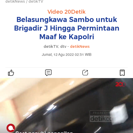
detikNews
detikTV
Video 20Detik
Belasungkawa Sambo untuk
Brigadir J Hingga Permintaan
Maaf ke Kapolri
detikTV, dtv -
detikNews
Jumat, 12 Agu 2022 02:51 WIB