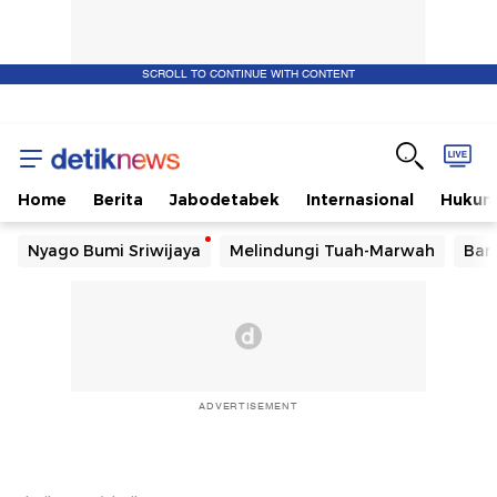
SCROLL TO CONTINUE WITH CONTENT
Home
Berita
Jabodetabek
Internasional
Huku
Nyago Bumi Sriwijaya
Melindungi Tuah-Marwah
Ban
ADVERTISEMENT