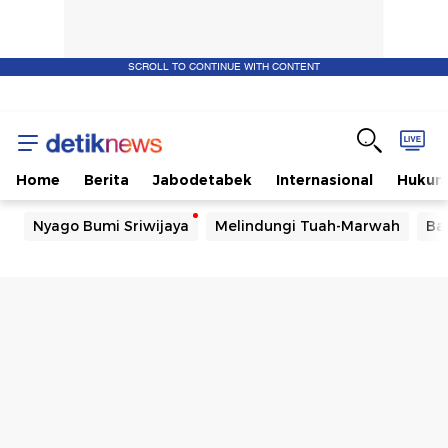
SCROLL TO CONTINUE WITH CONTENT
Berita
terbaru
Home
Berita
Jabodetabek
Internasional
Huku
peristiwa
Nyago Bumi Sriwijaya
Melindungi Tuah-Marwah
Ba
dan
politik
berbagai