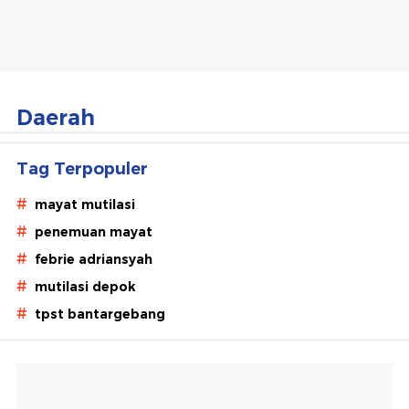
daerah
di
Indonesia
Daerah
Tag Terpopuler
#
mayat mutilasi
#
penemuan mayat
#
febrie adriansyah
#
mutilasi depok
#
tpst bantargebang