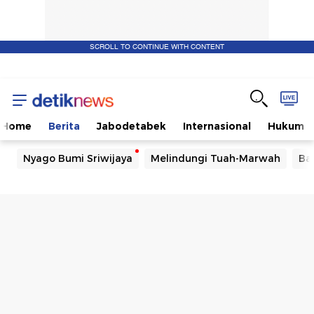
SCROLL TO CONTINUE WITH CONTENT
Home
Berita
Jabodetabek
Internasional
Hukum
Nyago Bumi Sriwijaya
Melindungi Tuah-Marwah
Ba