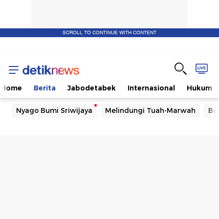
SCROLL TO CONTINUE WITH CONTENT
Home
Berita
Jabodetabek
Internasional
Hukum
Nyago Bumi Sriwijaya
Melindungi Tuah-Marwah
Ba