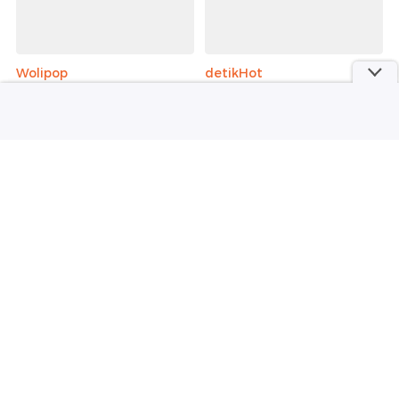
Wolipop
detikHot
Sosok Putri Yordania yang
Obrolan Imel Putri dan
Mendadak Viral, Cantik dan
Zaskia Gotik Saat Duduk
Berprestasi
Bareng Hadiri Kelulusan
Anak
Selengkapnya
Berita detikcom Lainnya
Roy Suryo Kalah Lagi di Praperadilan
Ketiga
detikNews