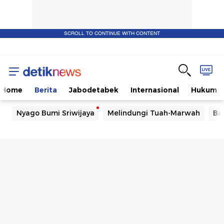
SCROLL TO CONTINUE WITH CONTENT
Home
Berita
Jabodetabek
Internasional
Hukum
Nyago Bumi Sriwijaya
Melindungi Tuah-Marwah
Ba