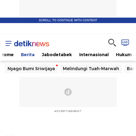
SCROLL TO CONTINUE WITH CONTENT
Home
Berita
Jabodetabek
Internasional
Hukum
Nyago Bumi Sriwijaya
Melindungi Tuah-Marwah
Ban
ADVERTISEMENT