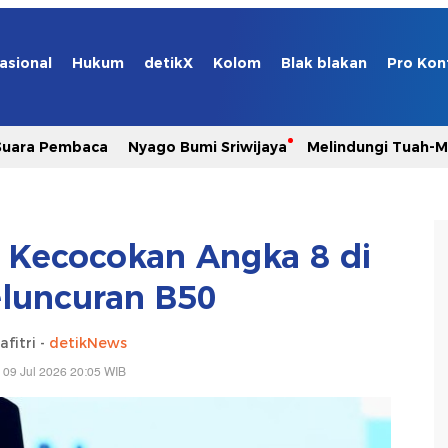
asional
Hukum
detikX
Kolom
Blak blakan
Pro Kon
Suara Pembaca
Nyago Bumi Sriwijaya
Melindungi Tuah-
Kecocokan Angka 8 di
eluncuran B50
afitri -
detikNews
 09 Jul 2026 20:05 WIB