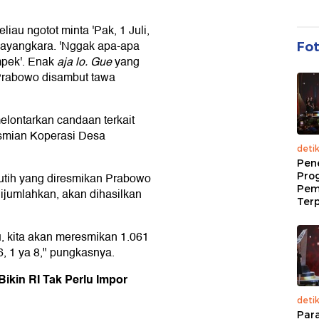
iau ngotot minta 'Pak, 1 Juli,
 Bhayangkara. 'Nggak apa-apa
Fo
mpek'. Enak
aja lo. Gue
yang
r Prabowo disambut tawa
lontarkan candaan terkait
esmian Koperasi Desa
deti
Pen
Pro
utih yang diresmikan Prabowo
Pem
dijumlahkan, akan dihasilkan
Terp
, kita akan meresmikan 1.061
, 1 ya 8," pungkasnya.
ikin RI Tak Perlu Impor
deti
Par