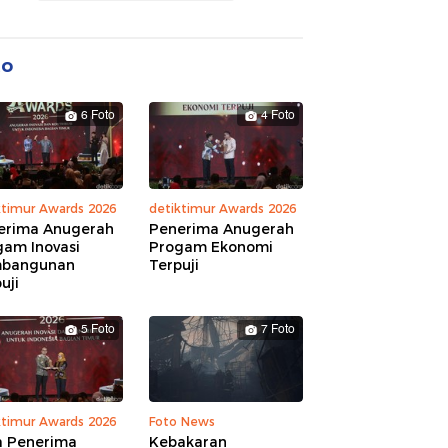
to
6 Foto
4 Foto
ktimur Awards 2026
detiktimur Awards 2026
erima Anugerah
Penerima Anugerah
gam Inovasi
Progam Ekonomi
bangunan
Terpuji
uji
5 Foto
7 Foto
ktimur Awards 2026
Foto News
a Penerima
Kebakaran