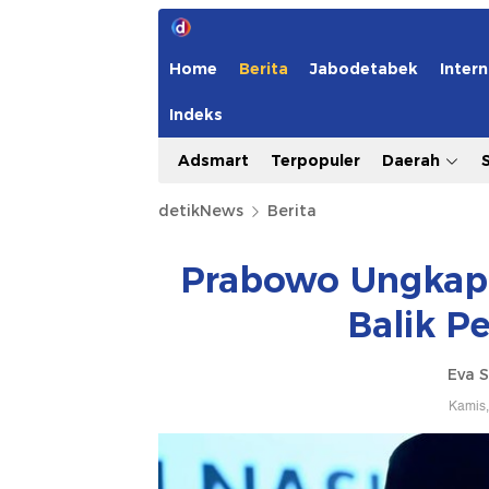
Home
Berita
Jabodetabek
Intern
Indeks
Adsmart
Terpopuler
Daerah
detikNews
Berita
Prabowo Ungkap 
Balik P
Eva S
Kamis,