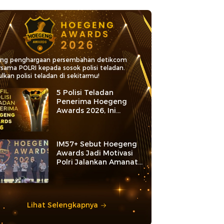
ang penghargaan persembahan detikcom
rsama POLRI kepada sosok polisi teladan.
lkan polisi teladan di sekitarmu!
5 Polisi Teladan
Penerima Hoegeng
Awards 2026, Ini
Kategori dan Kiprahnya
IM57+ Sebut Hoegeng
Awards Jadi Motivasi
Polri Jalankan Amanat
Konstitusi
Lihat Selengkapnya