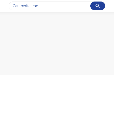
Cancel
Yang sedang ramai dicari
#1
data live draw sgp
#2
piala presiden 2026
#3
prabowo
#4
iran
#5
gempa hari ini
Promoted
Terakhir yang dicari
Loading...