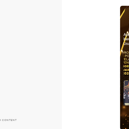
Aj
be
Usu
H CONTENT