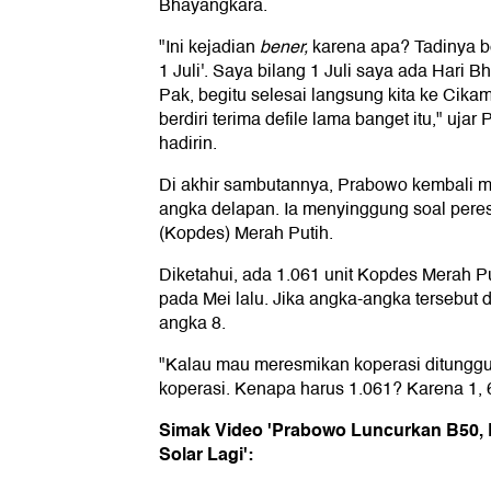
Bhayangkara.
"Ini kejadian
bener,
karena apa? Tadinya bel
1 Juli'. Saya bilang 1 Juli saya ada Hari
Pak, begitu selesai langsung kita ke Cika
berdiri terima defile lama banget itu," uja
hadirin.
Di akhir sambutannya, Prabowo kembali me
angka delapan. Ia menyinggung soal per
(Kopdes) Merah Putih.
Diketahui, ada 1.061 unit Kopdes Merah P
pada Mei lalu. Jika angka-angka tersebut 
angka 8.
"Kalau mau meresmikan koperasi ditunggu
koperasi. Kenapa harus 1.061? Karena 1, 6
Simak Video 'Prabowo Luncurkan B50, B
Solar Lagi':