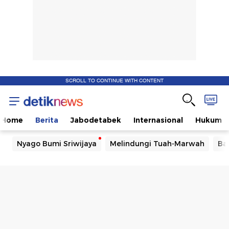
SCROLL TO CONTINUE WITH CONTENT
Home
Berita
Jabodetabek
Internasional
Hukum
Nyago Bumi Sriwijaya
Melindungi Tuah-Marwah
Ba