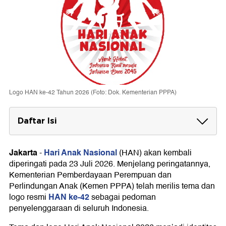
Logo HAN ke-42 Tahun 2026 (Foto: Dok. Kementerian PPPA)
Daftar Isi
Tema Hari Anak Nasional 2026
Jakarta
Hari Anak Nasional
-
(HAN) akan kembali
Logo HAN 2026 dan Filosofinya
diperingati pada 23 Juli 2026. Menjelang peringatannya,
Tagar dan Subtema HAN 2026
Kementerian Pemberdayaan Perempuan dan
Perlindungan Anak (Kemen PPPA) telah merilis tema dan
HAN ke-42
logo resmi
sebagai pedoman
penyelenggaraan di seluruh Indonesia.