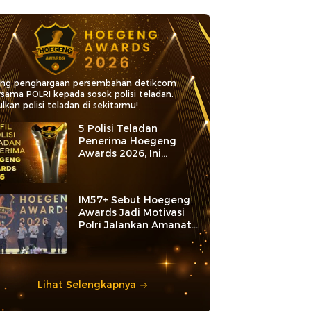
ang penghargaan persembahan detikcom
rsama POLRI kepada sosok polisi teladan.
lkan polisi teladan di sekitarmu!
5 Polisi Teladan
Penerima Hoegeng
Awards 2026, Ini
Kategori dan Kiprahnya
IM57+ Sebut Hoegeng
Awards Jadi Motivasi
Polri Jalankan Amanat
Konstitusi
Lihat Selengkapnya