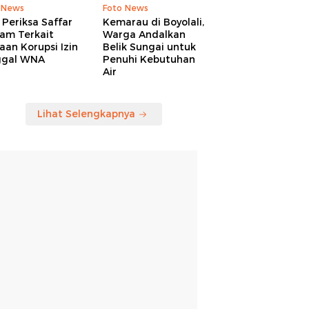
 News
Foto News
Periksa Saffar
Kemarau di Boyolali,
am Terkait
Warga Andalkan
an Korupsi Izin
Belik Sungai untuk
ggal WNA
Penuhi Kebutuhan
Air
Lihat Selengkapnya