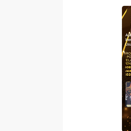
Aj
be
Usu