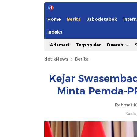
Home
Berita
Jabodetabek
Intern
Indeks
Adsmart
Terpopuler
Daerah
detikNews
Berita
Kejar Swasembad
Minta Pemda-PP
Rahmat Kh
Kamis,