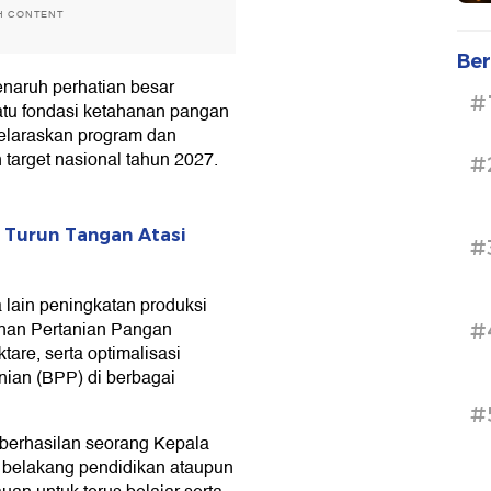
H CONTENT
Ber
enaruh perhatian besar
#
satu fondasi ketahanan pangan
yelaraskan program dan
target nasional tahun 2027.
#
 Turun Tangan Atasi
#
 lain peningkatan produksi
ahan Pertanian Pangan
#
are, serta optimalisasi
nian (BPP) di berbagai
#
berhasilan seorang Kepala
ar belakang pendidikan ataupun