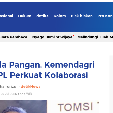
asional
Hukum
detikX
Kolom
Blak blakan
Pro Kon
Suara Pembaca
Nyago Bumi Sriwijaya
Melindungi Tuah-
a Pangan, Kemendagri
L Perkuat Kolaborasi
airurizqi -
detikNews
 09 Jul 2026 17:15 WIB