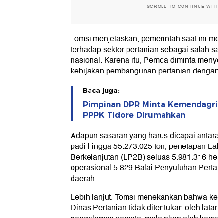
SCROLL TO CONTINUE WIT
Tomsi menjelaskan, pemerintah saat ini m
terhadap sektor pertanian sebagai salah 
nasional. Karena itu, Pemda diminta men
kebijakan pembangunan pertanian dengan 
Baca juga:
Pimpinan DPR Minta Kemendagri
PPPK Tidore Dirumahkan
Adapun sasaran yang harus dicapai antara
padi hingga 55.273.025 ton, penetapan L
Berkelanjutan (LP2B) seluas 5.981.316 hekt
operasional 5.829 Balai Penyuluhan Perta
daerah.
Lebih lanjut, Tomsi menekankan bahwa ke
Dinas Pertanian tidak ditentukan oleh lat