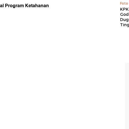
Foto
soal Program Ketahanan
KPK 
God
Duga
Tin