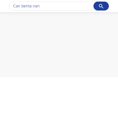
Cancel
Yang sedang ramai dicari
#1
data live draw sgp
#2
gempa hari ini
#3
prabowo
#4
iran
#5
demo
Promoted
Terakhir yang dicari
Loading...