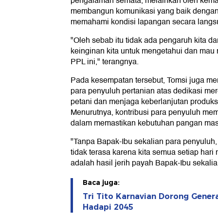
pengalaman semata, melainkan oleh kemaua
membangun komunikasi yang baik dengan
memahami kondisi lapangan secara langs
"Oleh sebab itu tidak ada pengaruh kita da
keinginan kita untuk mengetahui dan mau
PPL ini," terangnya.
Pada kesempatan tersebut, Tomsi juga m
para penyuluh pertanian atas dedikasi m
petani dan menjaga keberlanjutan produks
Menurutnya, kontribusi para penyuluh mem
dalam memastikan kebutuhan pangan masya
"Tanpa Bapak-Ibu sekalian para penyuluh, k
tidak terasa karena kita semua setiap har
adalah hasil jerih payah Bapak-Ibu sekali
Baca juga:
Tri Tito Karnavian Dorong Gener
Hadapi 2045