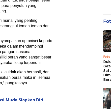
n untuk terus belajar serta
 para penyuluh yang
ung.
ri mana, yang penting
Fo
 merangkul teman-teman dari
enyampaikan apresiasi kepada
ereka dalam mendampingi
i pangan nasional.
iliki peran yang sangat besar
Foto
Duk
rakat tetap terpenuhi.
Gaz
Sat
ita tidak akan berhasil, dan
Dim
i makan beras maka ini semua
Ber
an," pungkasnya.
asi Muda Siapkan Diri