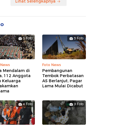
Lihat Selengkapnya
to
5 Foto
5 Foto
 News
Foto News
a Mendalam di
Pembangunan
a, 112 Anggota
Tembok Perbatasan
u Keluarga
AS Berlanjut, Pagar
akamkan
Lama Mulai Dicabut
sama
4 Foto
3 Foto