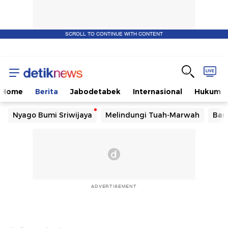
SCROLL TO CONTINUE WITH CONTENT
Home
Berita
Jabodetabek
Internasional
Hukum
Nyago Bumi Sriwijaya
Melindungi Tuah-Marwah
Ban
ADVERTISEMENT