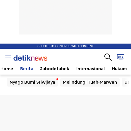
SCROLL TO CONTINUE WITH CONTENT
Home
Berita
Jabodetabek
Internasional
Hukum
Nyago Bumi Sriwijaya
Melindungi Tuah-Marwah
Ba