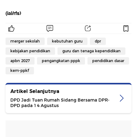
(ial/rfs)
merger sekolah
kebutuhan guru
dpr
kebijakan pendidikan
guru dan tenaga kependidikan
apbn 2027
pengangkatan pppk
pendidikan dasar
kem-ppkf
Artikel Selanjutnya
DPD Jadi Tuan Rumah Sidang Bersama DPR-
DPD pada 14 Agustus