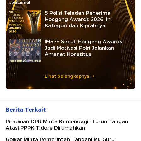
sekitarmu!
5 Polisi Teladan Penerima
Hoegeng Awards 2026, Ini
Kategori dan Kiprahnya
IM57+ Sebut Hoegeng Awards
Jadi Motivasi Polri Jalankan
Amanat Konstitusi
Lihat Selengkapnya
Berita Terkait
Pimpinan DPR Minta Kemendagri Turun Tangan
Atasi PPPK Tidore Dirumahkan
Golkar Minta Pemerintah Tangani Isu Guru