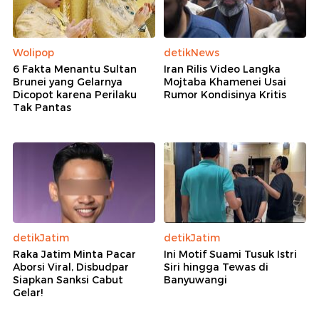
Wolipop
detikNews
6 Fakta Menantu Sultan
Iran Rilis Video Langka
Brunei yang Gelarnya
Mojtaba Khamenei Usai
Dicopot karena Perilaku
Rumor Kondisinya Kritis
Tak Pantas
detikJatim
detikJatim
Raka Jatim Minta Pacar
Ini Motif Suami Tusuk Istri
Aborsi Viral, Disbudpar
Siri hingga Tewas di
Siapkan Sanksi Cabut
Banyuwangi
Gelar!