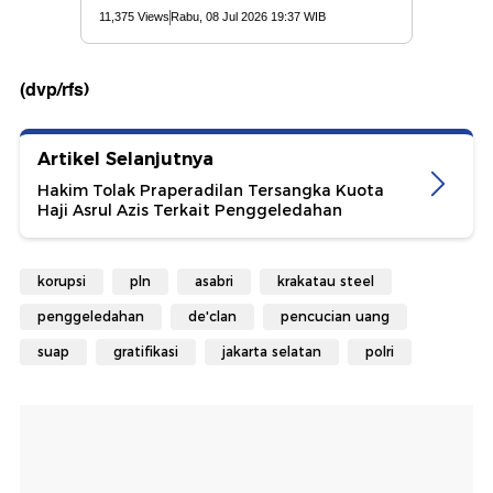
(dvp/rfs)
Artikel Selanjutnya
Hakim Tolak Praperadilan Tersangka Kuota
Haji Asrul Azis Terkait Penggeledahan
korupsi
pln
asabri
krakatau steel
penggeledahan
de'clan
pencucian uang
suap
gratifikasi
jakarta selatan
polri