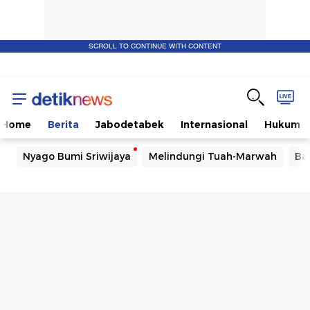
SCROLL TO CONTINUE WITH CONTENT
Home
Berita
Jabodetabek
Internasional
Hukum
Nyago Bumi Sriwijaya
Melindungi Tuah-Marwah
Ba