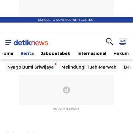
SCROLL TO CONTINUE WITH CONTENT
Home
Berita
Jabodetabek
Internasional
Hukum
Nyago Bumi Sriwijaya
Melindungi Tuah-Marwah
Ban
ADVERTISEMENT