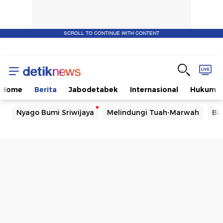
SCROLL TO CONTINUE WITH CONTENT
Home
Berita
Jabodetabek
Internasional
Hukum
Nyago Bumi Sriwijaya
Melindungi Tuah-Marwah
Ba