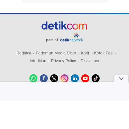
part of
Redaksi
Pedoman Media Siber
Karir
Kotak Pos
Info Iklan
Privacy Policy
Disclaimer
Download aplikasi detikcom
Copyright @ 2026 detikcom, All right reserved