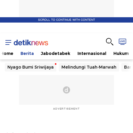
SCROLL TO CONTINUE WITH CONTENT
Home
Berita
Jabodetabek
Internasional
Hukum
Nyago Bumi Sriwijaya
Melindungi Tuah-Marwah
Ban
ADVERTISEMENT