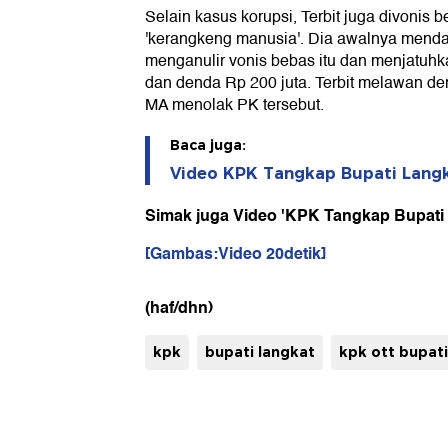
Selain kasus korupsi, Terbit juga divonis 
'kerangkeng manusia'. Dia awalnya mend
menganulir vonis bebas itu dan menjatuh
dan denda Rp 200 juta. Terbit melawan 
MA menolak PK tersebut.
Baca juga:
Video KPK Tangkap Bupati Lang
Simak juga Video 'KPK Tangkap Bupati 
[Gambas:Video 20detik]
(haf/dhn)
kpk
bupati langkat
kpk ott bupati