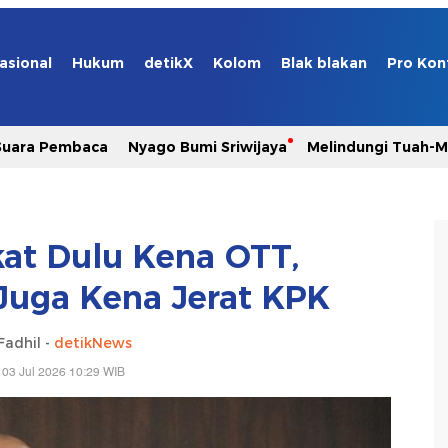
asional
Hukum
detikX
Kolom
Blak blakan
Pro Kon
Suara Pembaca
Nyago Bumi Sriwijaya
Melindungi Tuah-
kat Dulu Kena OTT,
Juga Kena Jerat KPK
Fadhil -
detikNews
 03 Jul 2026 10:29 WIB