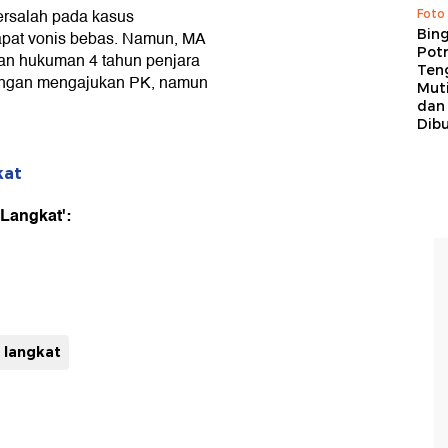
bersalah pada kasus
Foto
Bing
apat vonis bebas. Namun, MA
Potr
kan hukuman 4 tahun penjara
Ten
dengan mengajukan PK, namun
Mut
dan
Dib
kat
Langkat':
 langkat