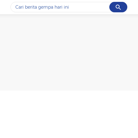
Cancel
Yang sedang ramai dicari
#1
data live draw sgp
#2
k-talk
#3
kebakaran
#4
prabowo
#5
gempa hari ini
Promoted
Terakhir yang dicari
Loading...