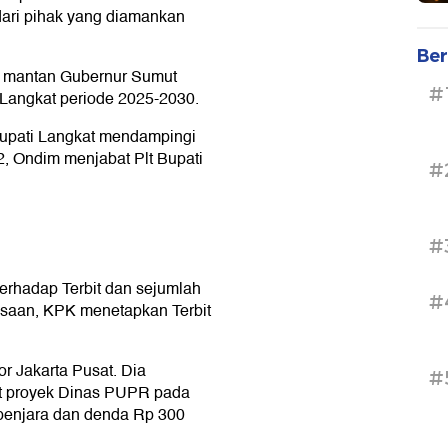
dari pihak yang diamankan
Ber
k mantan Gubernur Sumut
#
i Langkat periode 2025-2030.
Bupati Langkat mendampingi
, Ondim menjabat Plt Bupati
#
#
rhadap Terbit dan sejumlah
#
ksaan, KPK menetapkan Terbit
or Jakarta Pusat. Dia
#
it proyek Dinas PUPR pada
 penjara dan denda Rp 300