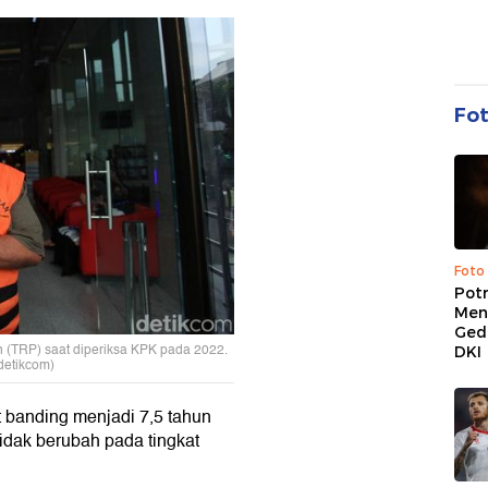
Fo
Foto
Pot
Men
Ged
 (TRP) saat diperiksa KPK pada 2022.
DKI
detikcom)
t banding menjadi 7,5 tahun
idak berubah pada tingkat