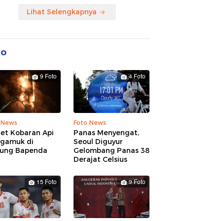
Lihat Selengkapnya
to
9 Foto
4 Foto
 News
Foto News
ret Kobaran Api
Panas Menyengat,
gamuk di
Seoul Diguyur
ung Bapenda
Gelombang Panas 38
Derajat Celsius
15 Foto
9 Foto