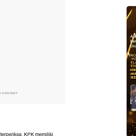
Aj
be
Usu
H CONTENT
terperiksa. KPK memiliki