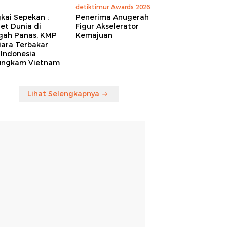
detiktimur Awards 2026
kai Sepekan :
Penerima Anugerah
et Dunia di
Figur Akselerator
gah Panas, KMP
Kemajuan
iara Terbakar
 Indonesia
ungkam Vietnam
Lihat Selengkapnya