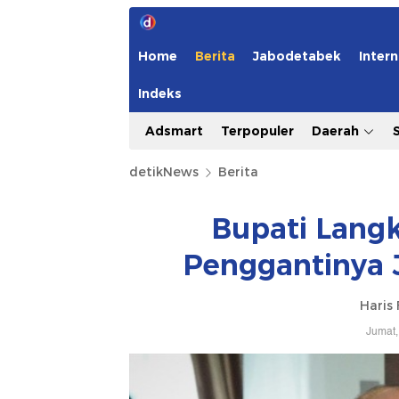
Home
Berita
Jabodetabek
Intern
Indeks
Adsmart
Terpopuler
Daerah
detikNews
Berita
Bupati Lang
Penggantinya 
Haris 
Jumat,