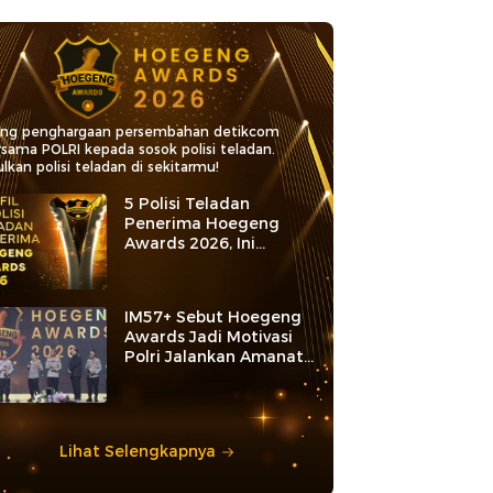
ang penghargaan persembahan detikcom
rsama POLRI kepada sosok polisi teladan.
lkan polisi teladan di sekitarmu!
5 Polisi Teladan
Penerima Hoegeng
Awards 2026, Ini
Kategori dan Kiprahnya
IM57+ Sebut Hoegeng
Awards Jadi Motivasi
Polri Jalankan Amanat
Konstitusi
Lihat Selengkapnya