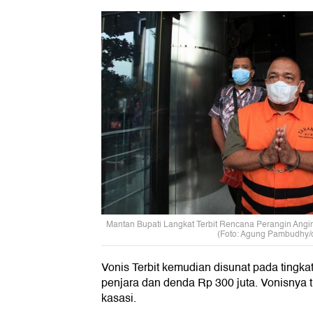
Mantan Bupati Langkat Terbit Rencana Perangin Angin
(Foto: Agung Pambudhy/
Vonis Terbit kemudian disunat pada tingka
penjara dan denda Rp 300 juta. Vonisnya t
kasasi.