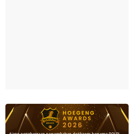
Ajang penghargaan persembahan detikcom bersama POLRI