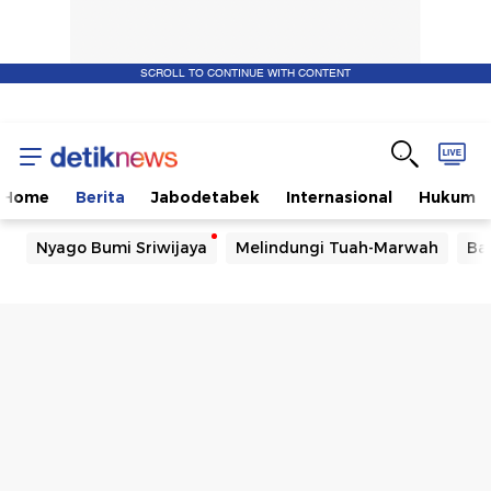
SCROLL TO CONTINUE WITH CONTENT
Home
Berita
Jabodetabek
Internasional
Hukum
Nyago Bumi Sriwijaya
Melindungi Tuah-Marwah
Ba