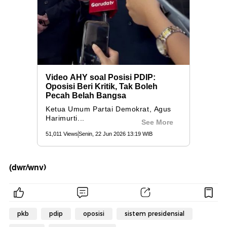
(dwr/wnv)
pkb
pdip
oposisi
sistem presidensial