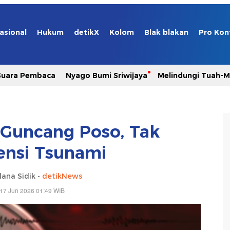
asional
Hukum
detikX
Kolom
Blak blakan
Pro Kon
Suara Pembaca
Nyago Bumi Sriwijaya
Melindungi Tuah-
Guncang Poso, Tak
ensi Tsunami
lana Sidik -
detikNews
17 Jun 2026 01:49 WIB