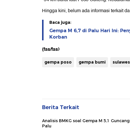
Hingga kini, belum ada informasi terkait d
Baca juga:
Gempa M 6,7 di Palu Hari Ini: P
Korban
(fas/fas)
gempa poso
gempa bumi
sulawes
Berita Terkait
Analisis BMKG soal Gempa M 5,1 Guncang
Palu