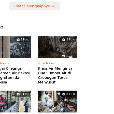
Lihat Selengkapnya
to
3 Foto
3 Foto
 News
Foto News
ai Cileungsi
Krisis Air Mengintai,
emar, Air Bekasi
Dua Sumber Air di
ghitam dan
Grobogan Terus
busa
Menyusut
3 Foto
8 Foto