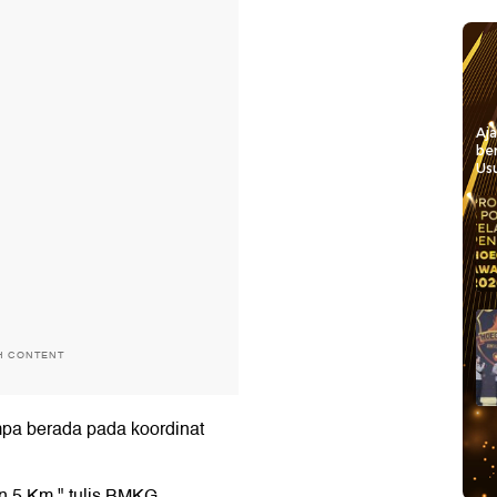
Aj
be
Usu
H CONTENT
mpa berada pada koordinat
n 5 Km," tulis BMKG.