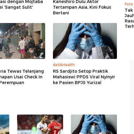
asi dengan Mojtaba
Kaneshiro Dulu Aktor
Foto
 'Sangat Sulit'
Tertampan Asia, Kini Fokus
Tak 
Bertani
Jauh
Ras
Ter
detikHealth
Pria Tewas Telanjang
RS Sardjito Setop Praktik
napan Usai Check In
Mahasiswi PPDS Viral Nyinyir
Perempuan
ke Pasien BPJS Yurizal