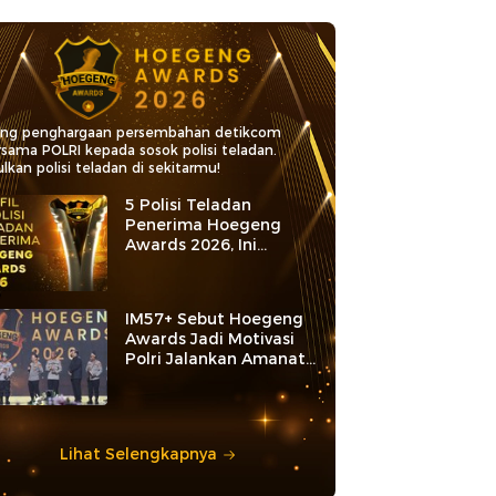
ang penghargaan persembahan detikcom
rsama POLRI kepada sosok polisi teladan.
lkan polisi teladan di sekitarmu!
5 Polisi Teladan
Penerima Hoegeng
Awards 2026, Ini
Kategori dan Kiprahnya
IM57+ Sebut Hoegeng
Awards Jadi Motivasi
Polri Jalankan Amanat
Konstitusi
Lihat Selengkapnya