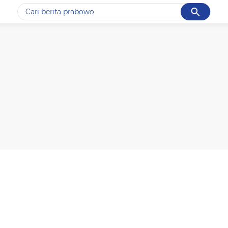
Cancel
Yang sedang ramai dicari
#1
gempa hari ini
#2
gempa
#3
iran
#4
demo
#5
prabowo
Promoted
Terakhir yang dicari
Loading...