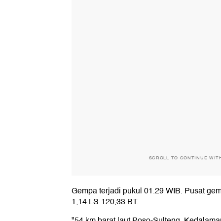
SCROLL TO CONTINUE WIT
Gempa terjadi pukul 01.29 WIB. Pusat ge
1,14 LS-120,33 BT.
"54 km barat laut Poso-Sulteng. Kedalama