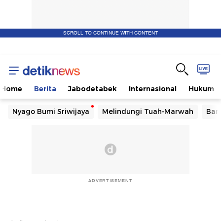
SCROLL TO CONTINUE WITH CONTENT
Home
Berita
Jabodetabek
Internasional
Hukum
Nyago Bumi Sriwijaya
Melindungi Tuah-Marwah
Ban
ADVERTISEMENT