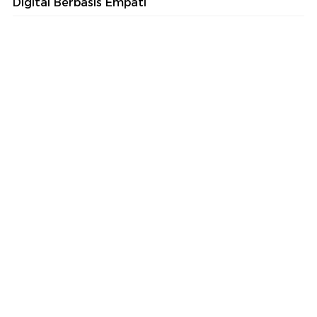
Digital Berbasis Empati
part of
Redaksi
Pedoman Media Siber
Karir
Kotak Pos
Info Iklan
Privacy Policy
Disclaimer
Download aplikasi detikcom
Copyright @ 2026 detikcom, All right reserved