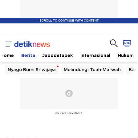
SCROLL TO CONTINUE WITH CONTENT
Home
Berita
Jabodetabek
Internasional
Hukum
Nyago Bumi Sriwijaya
Melindungi Tuah-Marwah
Ban
ADVERTISEMENT