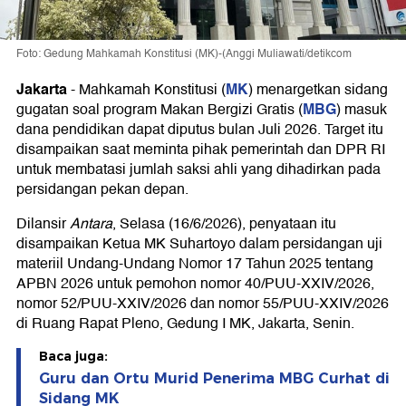
Foto: Gedung Mahkamah Konstitusi (MK)-(Anggi Muliawati/detikcom
Jakarta
MK
-
Mahkamah Konstitusi (
) menargetkan sidang
MBG
gugatan soal program Makan Bergizi Gratis (
) masuk
dana pendidikan dapat diputus bulan Juli 2026. Target itu
disampaikan saat meminta pihak pemerintah dan DPR RI
untuk membatasi jumlah saksi ahli yang dihadirkan pada
persidangan pekan depan.
Dilansir
Antara
, Selasa (16/6/2026), penyataan itu
disampaikan Ketua MK Suhartoyo dalam persidangan uji
materiil Undang-Undang Nomor 17 Tahun 2025 tentang
APBN 2026 untuk pemohon nomor 40/PUU-XXIV/2026,
nomor 52/PUU-XXIV/2026 dan nomor 55/PUU-XXIV/2026
di Ruang Rapat Pleno, Gedung I MK, Jakarta, Senin.
Baca juga:
Guru dan Ortu Murid Penerima MBG Curhat di
Sidang MK