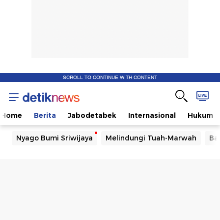
SCROLL TO CONTINUE WITH CONTENT
Home
Berita
Jabodetabek
Internasional
Hukum
Nyago Bumi Sriwijaya
Melindungi Tuah-Marwah
Ba